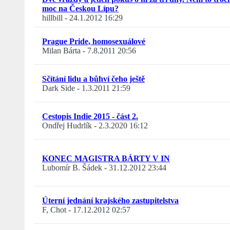
moc na Českou Lípu?
hillbill
-
24.1.2012 16:29
Prague Pride, homosexuálové
Milan Bárta
-
7.8.2011 20:56
Sčítání lidu a bůhví čeho ještě
Dark Side
-
1.3.2011 21:59
Cestopis Indie 2015 - část 2.
Ondřej Hudrlík
-
2.3.2020 16:12
KONEC MAGISTRA BÁRTY V IN
Lubomír B. Šádek
-
31.12.2012 23:44
Úterní jednání krajského zastupitelstva
F, Chot
-
17.12.2012 02:57