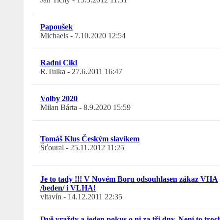
Papoušek
Michaels
-
7.10.2020 12:54
Radní Cikl
R.Tulka
-
27.6.2011 16:47
Volby 2020
Milan Bárta
-
8.9.2020 15:59
Tomáš Klus Českým slavíkem
Šťoural
-
25.11.2012 11:25
Je to tady !!! V Novém Boru odsouhlasen zákaz VHA
/beden/ i VLHA!
vltavín
-
14.12.2011 22:35
Dvě vraždy a jeden pokus o ni za tři dny. Není to troc