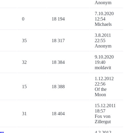
Anonym
7.10.2020
0
18 194
12:54
Michaels
3.8.2011
35
18 317
22:55
Anonym
9.10.2020
32
18 384
19:40
moldavit
1.12.2012
22:56
15
18 388
Of the
Moon
15.12.2011
18:57
31
18 404
Fox von
Zillergut
hu
4.2.2012