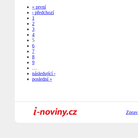
« první
‹ předchozí
1
2
3
4
5
6
7
8
9
…
následující ›
poslední »
Zprav