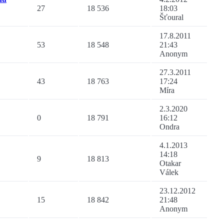
27
18 536
18:03
Šťoural
17.8.2011
53
18 548
21:43
Anonym
27.3.2011
43
18 763
17:24
Míra
2.3.2020
0
18 791
16:12
Ondra
4.1.2013
14:18
9
18 813
Otakar
Válek
23.12.2012
15
18 842
21:48
Anonym