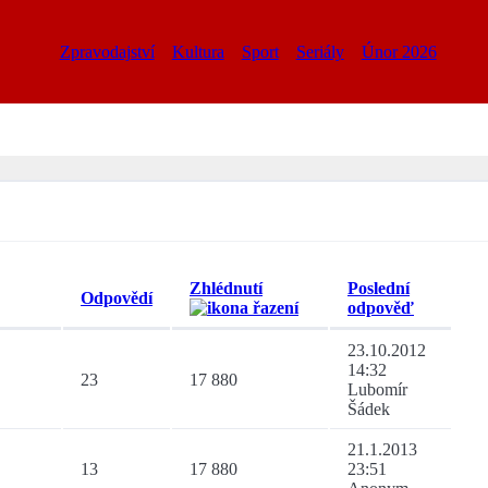
Zpravodajství
Kultura
Sport
Seriály
Únor 2026
Zhlédnutí
Poslední
Odpovědí
odpověď
23.10.2012
14:32
23
17 880
Lubomír
Šádek
21.1.2013
13
17 880
23:51