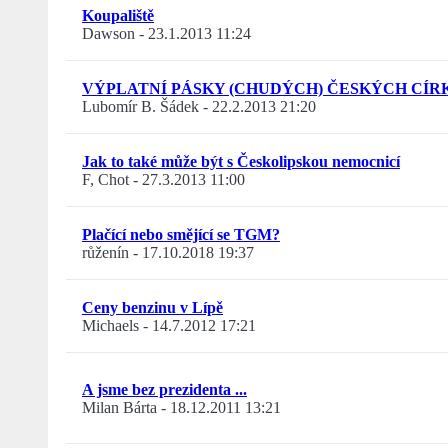
Koupaliště
Dawson
-
23.1.2013 11:24
VÝPLATNÍ PÁSKY (CHUDÝCH) ČESKÝCH CÍR
Lubomír B. Šádek
-
22.2.2013 21:20
Jak to také může být s Českolipskou nemocnicí
F, Chot
-
27.3.2013 11:00
Plačící nebo smějící se TGM?
růženín
-
17.10.2018 19:37
Ceny benzinu v Lípě
Michaels
-
14.7.2012 17:21
A jsme bez prezidenta ...
Milan Bárta
-
18.12.2011 13:21