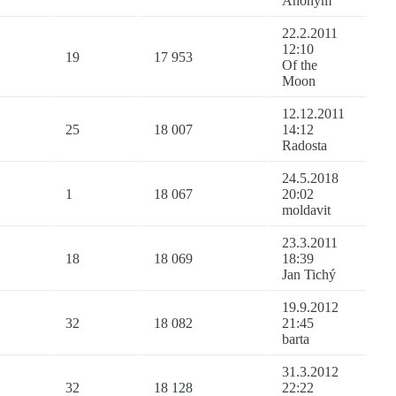
Anonym
22.2.2011
12:10
19
17 953
Of the
Moon
12.12.2011
25
18 007
14:12
Radosta
24.5.2018
1
18 067
20:02
moldavit
23.3.2011
18
18 069
18:39
Jan Tichý
19.9.2012
32
18 082
21:45
barta
31.3.2012
32
18 128
22:22