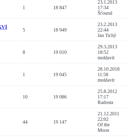
23.1.2013
1
18 847
17:34
Šťoural
23.2.2013
KVÍ
5
18 949
22:44
Jan Tichý
29.3.2013
8
19 010
18:52
moldavit
28.10.2018
1
19 045
11:58
moldavit
25.8.2012
10
19 086
17:17
Radosta
21.12.2011
22:02
44
19 147
Of the
Moon