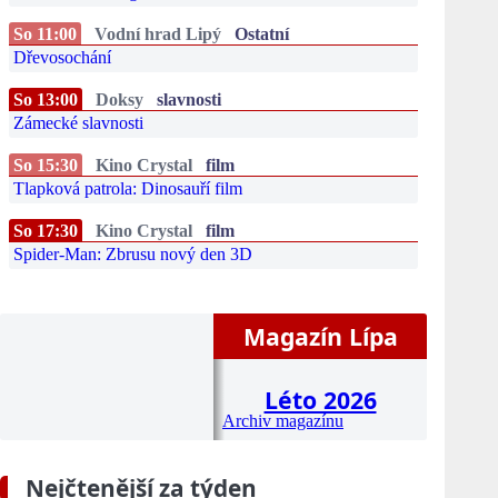
So 11:00
Vodní hrad Lipý
Ostatní
Dřevosochání
So 13:00
Doksy
slavnosti
Zámecké slavnosti
So 15:30
Kino Crystal
film
Tlapková patrola: Dinosauří film
So 17:30
Kino Crystal
film
Spider-Man: Zbrusu nový den 3D
Magazín Lípa
Léto 2026
Archiv magazínu
Nejčtenější za týden