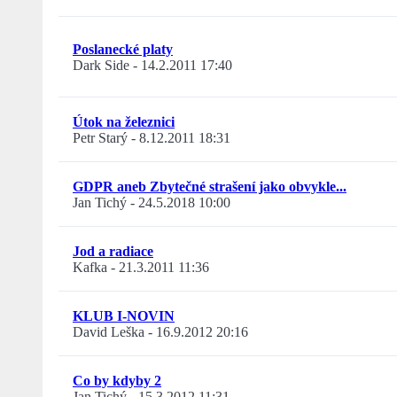
Poslanecké platy
Dark Side
-
14.2.2011 17:40
Útok na železnici
Petr Starý
-
8.12.2011 18:31
GDPR aneb Zbytečné strašení jako obvykle...
Jan Tichý
-
24.5.2018 10:00
Jod a radiace
Kafka
-
21.3.2011 11:36
KLUB I-NOVIN
David Leška
-
16.9.2012 20:16
Co by kdyby 2
Jan Tichý
-
15.3.2012 11:31