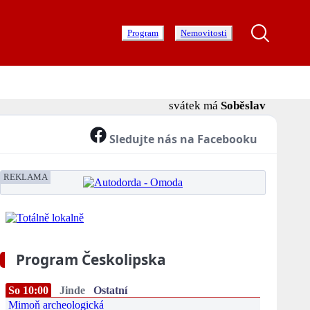
Program
Nemovitosti
svátek má
Soběslav
Sledujte nás na Facebooku
REKLAMA
Program Českolipska
So 10:00
Jinde
Ostatní
Mimoň archeologická