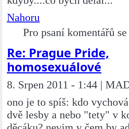
kdyby....co bych dělal...
Nahoru
Pro psaní komentářů s
Re: Prague Pride,
homosexuálové
8. Srpen 2011 - 1:44 | MA
ono je to spíš: kdo vychová 
dvě lesby a nebo "tety" v k
děcáku? nevim v čem by ad