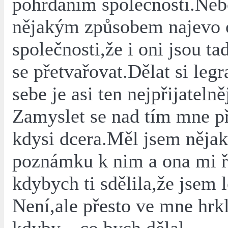
pohrdáním společnosti.Neb
nějakým způsobem najevo o
společnosti,že i oni jsou ta
se přetvařovat.Dělat si legr
sebe je asi ten nejpřijatelně
Zamyslet se nad tím mne př
kdysi dcera.Měl jsem něja
poznámku k nim a ona mi ř
kdybych ti sdělila,že jsem 
Není,ale přesto ve mne hrk