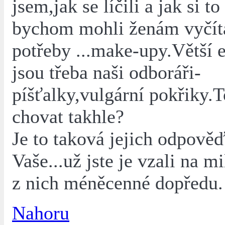
jsem,jak se líčili a jak si to
bychom mohli ženám vyčíta
potřeby ...make-upy.Větší 
jsou třeba naši odboráři-
píšťalky,vulgární pokřiky.T
chovat takhle?
Je to taková jejich odpově
Vaše...už jste je vzali na m
z nich méněcenné dopředu.
Nahoru