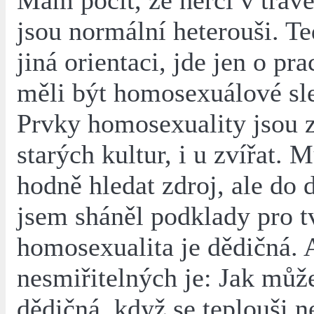
Mám pocit, že herci v trav
jsou normální heterouši. T
jiná orientaci, jde jen o pr
měli být homosexuálové sl
Prvky homosexuality jsou 
starých kultur, i u zvířat. 
hodně hledat zdroj, ale do
jsem sháněl podklady pro tv
homosexualita je dědičná.
nesmiřitelných je: Jak můž
dědičná, když se teplouši 