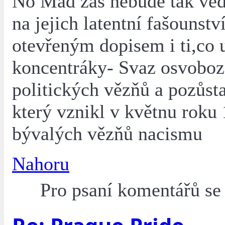
No Mad zas nebude tak ved
na jejich latentní fašounstv
otevřeným dopisem i ti,co u
koncentráky- Svaz osvobo
politických vězňů a pozůst
který vznikl v květnu roku
bývalých vězňů nacismu
Nahoru
Pro psaní komentářů s