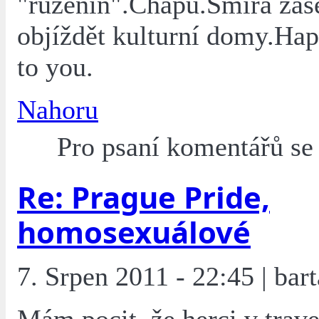
"růženín".Chápu.Šmíra zas
objíždět kulturní domy.Hap
to you.
Nahoru
Pro psaní komentářů s
Re: Prague Pride,
homosexuálové
7. Srpen 2011 - 22:45 | bart