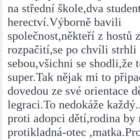
na střední škole,dva student
herectví.Výborně bavili
společnost,někteří z hostů 
rozpačití,se po chvíli strhli
sebou,všichni se shodli,že 
super.Tak nějak mi to připa
dovedou ze své orientace d
legraci.To nedokáže každý
proti adopci dětí,rodina by
protikladná-otec ,matka.Pr