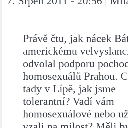
7. Srpen 2011 - 20:56 | Mil
Právě čtu, jak nácek Bá
americkému velvyslanci
odvolal podporu pocho
homosexuálů Prahou. 
tady v Lípě, jak jsme
tolerantní? Vadí vám
homosexuálové nebo už 
vzali na milost? Měli b