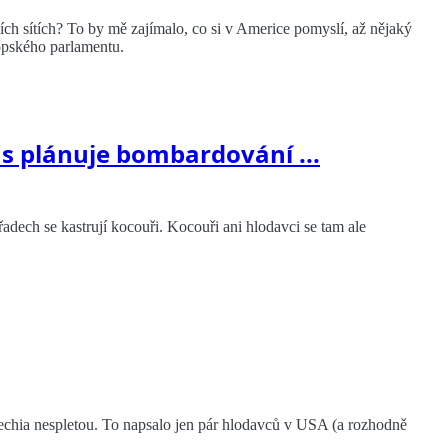
ích sítích? To by mě zajímalo, co si v Americe pomyslí, až nějaký
ropského parlamentu.
us plánuje bombardování ...
 úřadech se kastrují kocouři. Kocouři ani hlodavci se tam ale
echia nespletou. To napsalo jen pár hlodavců v USA (a rozhodně