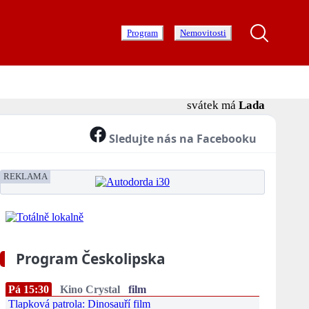
Program
Nemovitosti
svátek má
Lada
Sledujte nás na Facebooku
REKLAMA
Program Českolipska
Pá 15:30
Kino Crystal
film
Tlapková patrola: Dinosauří film