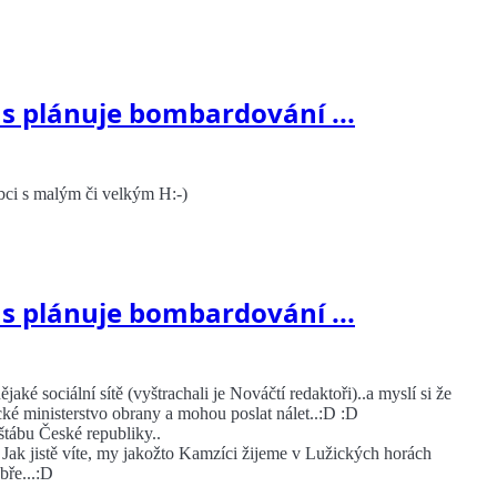
us plánuje bombardování ...
dobci s malým či velkým H:-)
us plánuje bombardování ...
ké sociální sítě (vyštrachali je Nováčtí redaktoři)..a myslí si že
rické ministerstvo obrany a mohou poslat nálet..:D :D
štábu České republiky..
. Jak jistě víte, my jakožto Kamzíci žijeme v Lužických horách
bře...:D