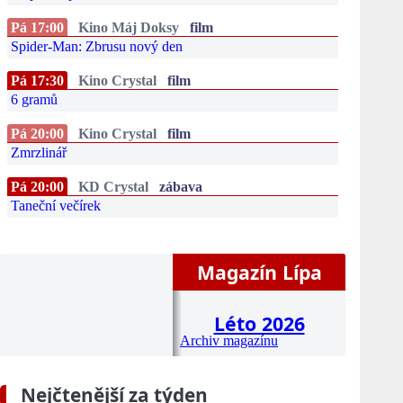
Pá 17:00
Kino Máj Doksy
film
Spider-Man: Zbrusu nový den
Pá 17:30
Kino Crystal
film
6 gramů
Pá 20:00
Kino Crystal
film
Zmrzlinář
Pá 20:00
KD Crystal
zábava
Taneční večírek
Magazín Lípa
Léto 2026
Archiv magazínu
Nejčtenější za týden