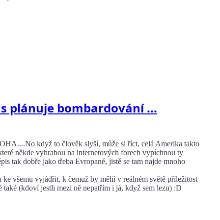
us plánuje bombardování ...
HA....No když to člověk slyší, může si říct, celá Amerika takto
, které někde vyhrabou na internetových forech vypíchnou ty
ěpis tak dobře jako třeba Evropané, jistě se tam najde mnoho
 ke všemu vyjádřit, k čemuž by mělií v reálném světě příležitost
také (kdoví jestli mezi ně nepatřím i já, když sem lezu) :D