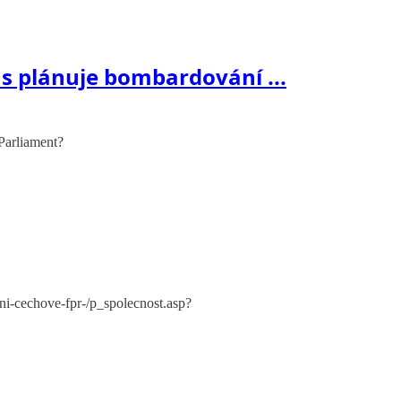
us plánuje bombardování ...
Parliament?
tni-cechove-fpr-/p_spolecnost.asp?