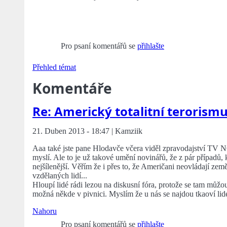
Pro psaní komentářů se
přihlašte
Přehled témat
Komentáře
Re: Americký totalitní terorism
21. Duben 2013 - 18:47 | Kamziik
Aaa také jste pane Hlodavče včera viděl zpravodajství TV NO
myslí. Ale to je už takové umění novinářů, že z pár případů
nejšílenější. Věřím že i přes to, že Američani neovládají zem
vzdělaných lidí...
Hloupí lidé rádi lezou na diskusní fóra, protože se tam můžou
možná někde v pivnici. Myslím že u nás se najdou tkaoví lidé 
Nahoru
Pro psaní komentářů se
přihlašte