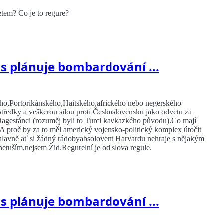
etem? Co je to regure?
us plánuje bombardování ...
ého,Portorikánského,Haitského,afrického nebo negerského
tředky a veškerou silou proti Československu jako odvetu za
 Dagestánci (rozuměj byli to Turci kavkazkého původu).Co mají
proč by za to měl americký vojensko-politický komplex útočit
lavně ať si žádný rádobyabsolovent Harvardu nehraje s nějakým
etuším,nejsem Žid.Regurelní je od slova regule.
us plánuje bombardování ...