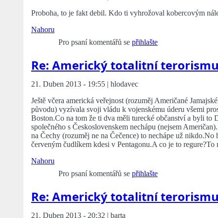
Proboha, to je fakt debil. Kdo ti vyhrožoval kobercovým nál
Nahoru
Pro psaní komentářů se
přihlašte
Re: Americký totalitní terorism
21. Duben 2013 - 19:55 | hlodavec
Ještě včera americká veřejnost (rozuměj Američané Jamajsk
původu) vyzívala svoji vládu k vojenskému úderu všemi pros
Boston.Co na tom že ti dva měli turecké občanství a byli to
společného s Československem nechápu (nejsem Američan).A 
na Čechy (rozuměj ne na Čečence) to nechápe už nikdo.No h
červeným čudlíkem kdesi v Pentagonu.A co je to regure?To n
Nahoru
Pro psaní komentářů se
přihlašte
Re: Americký totalitní terorism
21. Duben 2013 - 20:32 | barta