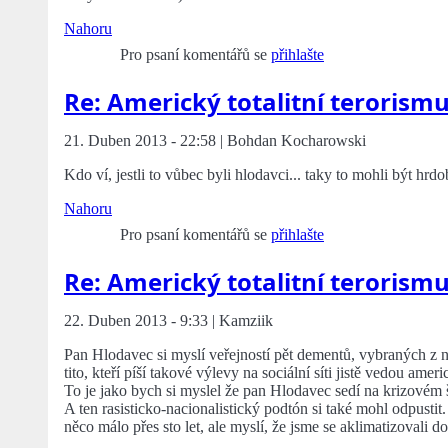
Nahoru
Pro psaní komentářů se
přihlašte
Re: Americký totalitní terorism
21. Duben 2013 - 22:58 | Bohdan Kocharowski
Kdo ví, jestli to vůbec byli hlodavci... taky to mohli být hr
Nahoru
Pro psaní komentářů se
přihlašte
Re: Americký totalitní terorism
22. Duben 2013 - 9:33 | Kamziik
Pan Hlodavec si myslí veřejností pět dementů, vybraných z něja
tito, kteří píší takové výlevy na sociální síti jistě vedou ame
To je jako bych si myslel že pan Hlodavec sedí na krizovém 
A ten rasisticko-nacionalistický podtón si také mohl odpustit
něco málo přes sto let, ale myslí, že jsme se aklimatizovali do