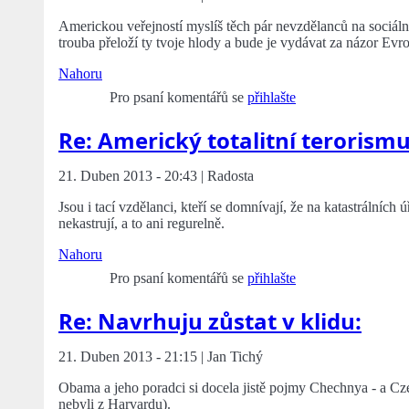
Americkou veřejností myslíš těch pár nevzdělanců na sociáln
trouba přeloží ty tvoje hlody a bude je vydávat za názor Ev
Nahoru
Pro psaní komentářů se
přihlašte
Re: Americký totalitní terorism
21. Duben 2013 - 20:43 | Radosta
Jsou i tací vzdělanci, kteří se domnívají, že na katastrálních
nekastrují, a to ani regurelně.
Nahoru
Pro psaní komentářů se
přihlašte
Re: Navrhuju zůstat v klidu:
21. Duben 2013 - 21:15 | Jan Tichý
Obama a jeho poradci si docela jistě pojmy Chechnya - a Cz
nebyli z Harvardu).