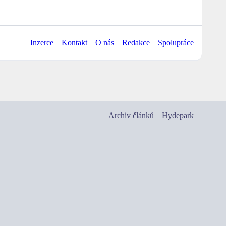
Inzerce
Kontakt
O nás
Redakce
Spolupráce
Archiv článků
Hydepark