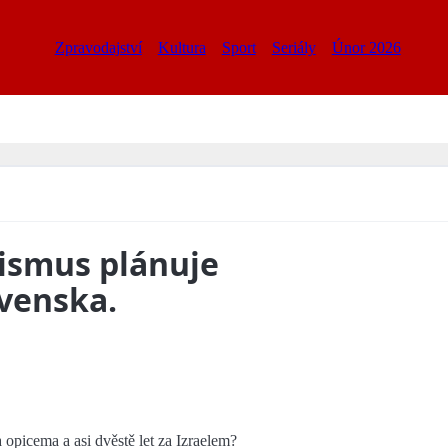
Zpravodajství
Kultura
Sport
Seriály
Únor 2026
rismus plánuje
venska.
a opicema a asi dvěstě let za Izraelem?