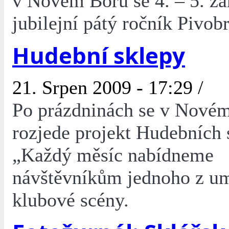
v Novém Boru se 4. – 5. zá
jubilejní pátý ročník Pivobr
Hudební sklepy
21. Srpen 2009 - 17:29 /
Po prázdninách se v Novém
rozjede projekt Hudebních 
„Každý měsíc nabídneme
návštěvníkům jednoho z um
klubové scény.