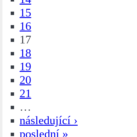
15
16
17
18
19
20
21
…
následující ›
poslední »