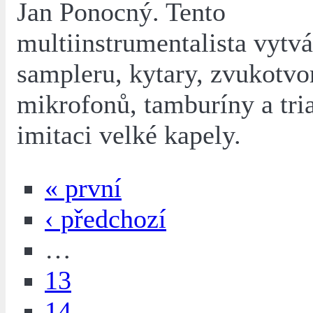
Jan Ponocný. Tento
multiinstrumentalista vytv
sampleru, kytary, zvukotvo
mikrofonů, tamburíny a tri
imitaci velké kapely.
« první
‹ předchozí
…
13
14