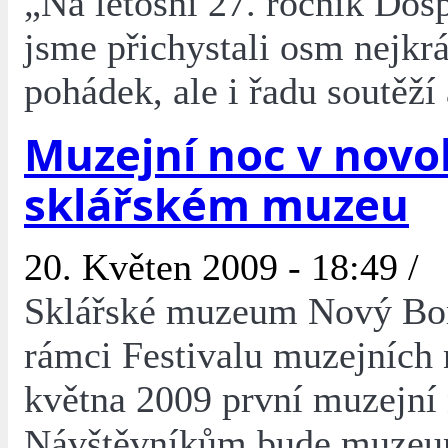
„Na letošní 27. ročník Dos
jsme přichystali osm nejkr
pohádek, ale i řadu soutěží
Muzejní noc v nov
sklářském muzeu
20. Květen 2009 - 18:49 /
Sklářské muzeum Nový Bor
rámci Festivalu muzejních 
května 2009 první muzejní 
Návštěvníkům bude muze