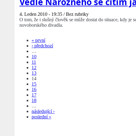
Vedle Nárožného se cítím j
4. Leden 2010 - 19:35 /
Bez rubriky
O tom, že i slušný člověk se může dostat do situace, kdy je s
novoborského divadla.
« první
‹ předchozí
…
10
11
12
13
14
15
16
17
18
…
následující ›
poslední »