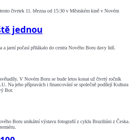
tento čtvrtek 11. března od 15:30 v Městském kině v Novém
tě jednou
a jarní počasí přilákalo do centra Nového Boru davy lidí.
 světadíly. V Novém Boru se bude letos konat už čtvrtý ročník
přípravách i financování se společně podílejí Kultura
vý Bor.
ového Boru unikátní výstavu fotografií z cyklu Braziliáni z Česka.
remiéru.