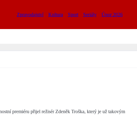
Zpravodajství
Kultura
Sport
Seriály
Únor 2026
stní premiéru přijel režisér Zdeněk Troška, který je už takovým