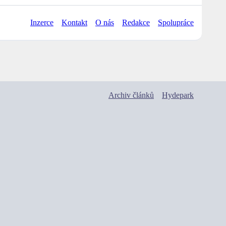
Inzerce
Kontakt
O nás
Redakce
Spolupráce
Archiv článků
Hydepark