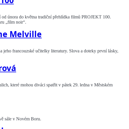
 100
 od února do května tradiční přehlídka filmů PROJEKT 100.
ru „film noir“.
e Melville
 jeho francouzské učitelky literatury. Slova a doteky první lásky,
rová
alich, které mohou diváci spatřit v pátek 29. ledna v Městském
ově sále v Novém Boru.