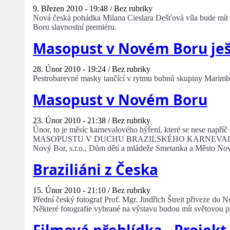
9. Březen 2010 - 19:48 /
Bez rubriky
Nová česká pohádka Milana Cieslara Dešťová víla bude mít 
Boru slavnostní premiéru.
Masopust v Novém Boru ješ
28. Únor 2010 - 19:24 /
Bez rubriky
Pestrobarevné masky tančící v rytmu bubnů skupiny Marimba 
Masopust v Novém Boru
23. Únor 2010 - 21:38 /
Bez rubriky
Únor, to je měsíc karnevalového hýření, které se nese napříč
MASOPUSTU V DUCHU BRAZILSKÉHO KARNEVALU. Na jeho 
Nový Bor, s.r.o., Dům dětí a mládeže Smetanka a Město No
Braziliáni z Česka
15. Únor 2010 - 21:10 /
Bez rubriky
Přední český fotograf Prof. Mgr. Jindřich Štreit přiveze do N
Některé fotografie vybrané na výstavu budou mít světovou p