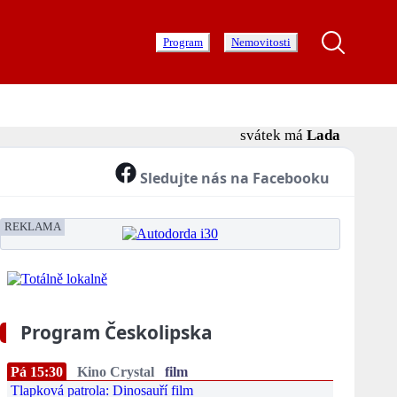
Program
Nemovitosti
svátek má
Lada
Sledujte nás na Facebooku
REKLAMA
Program Českolipska
Pá 15:30
Kino Crystal
film
Tlapková patrola: Dinosauří film