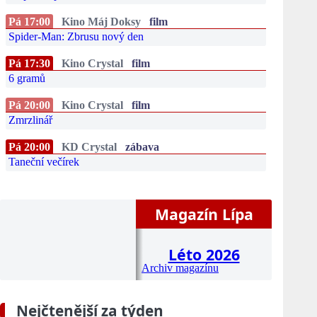
Pá 17:00
Kino Máj Doksy
film
Spider-Man: Zbrusu nový den
Pá 17:30
Kino Crystal
film
6 gramů
Pá 20:00
Kino Crystal
film
Zmrzlinář
Pá 20:00
KD Crystal
zábava
Taneční večírek
Magazín Lípa
Léto 2026
Archiv magazínu
Nejčtenější za týden