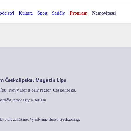
odajství
Kultura
Sport
Seriály
Program
Nemovitosti
am Českolipska, Magazín Lípa
Lípu, Nový Bor a celý region Českolipska.
ortáže, podcasty a seriály.
davatele zakázáno. Využíváme služeb stock.xchng.