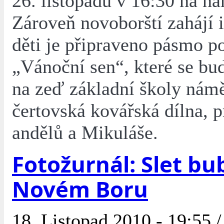
26. listopadu v 16:30 na n
Zároveň novoborští zahájí i
děti je připraveno pásmo p
„Vánoční sen“, které se bu
na zeď základní školy námě
čertovská kovářská dílna, p
andělů a Mikuláše.
Fotožurnál: Slet bu
Novém Boru
18. Listopad 2010 - 19:55 