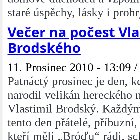
staré úspěchy, lásky i prohr
Večer na počest Vla
Brodského
11. Prosinec 2010 - 13:09 
Patnáctý prosinec je den, k
narodil velikán hereckého 
Vlastimil Brodský. Každý
tento den přátelé, příbuzní, 
kteří měli „Bróďu“ rádi, sc