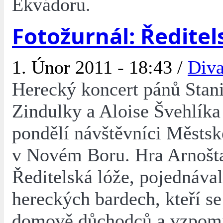
Ekvádoru.
Fotožurnál: Ředitel
1. Únor 2011 - 18:43 /
Diva
Herecký koncert pánů Stan
Zindulky a Aloise Švehlíka 
pondělí návštěvníci Městsk
v Novém Boru. Hra Arnošt
Ředitelská lóže, pojednával
hereckých bardech, kteří se
domově důchodců a vzpomí