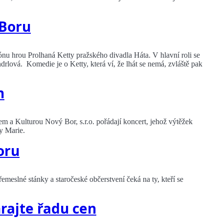
 Boru
nu hrou Prolhaná Ketty pražského divadla Háta. V hlavní roli se
ová. Komedie je o Ketty, která ví, že lhát se nemá, zvláště pak
n
 a Kulturou Nový Bor, s.r.o. pořádají koncert, jehož výtěžek
y Marie.
oru
řemeslné stánky a staročeské občerstvení čeká na ty, kteří se
rajte řadu cen