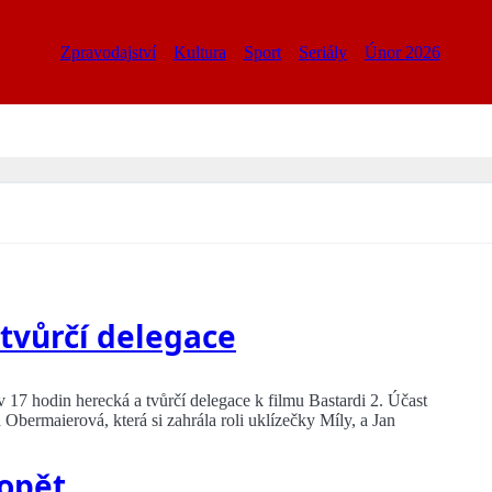
Zpravodajství
Kultura
Sport
Seriály
Únor 2026
 tvůrčí delegace
17 hodin herecká a tvůrčí delegace k filmu Bastardi 2. Účast
a Obermaierová, která si zahrála roli uklízečky Míly, a Jan
 opět