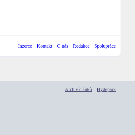
Inzerce
Kontakt
O nás
Redakce
Spolupráce
Archiv článků
Hydepark