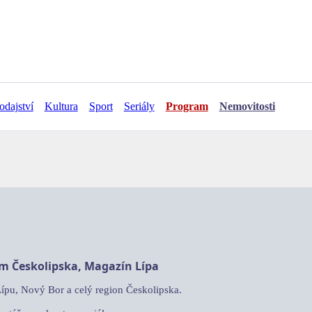
odajství
Kultura
Sport
Seriály
Program
Nemovitosti
am Českolipska, Magazín Lípa
Lípu, Nový Bor a celý region Českolipska.