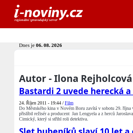
Dnes je
06. 08. 2026
Autor - Ilona Rejholcová
Bastardi 2 uvede herecká a
24. Říjen 2011 - 19:44 /
Film
Do Městského kina v Novém Boru zavítá v sobotu 29. října v 
přislíbil režisér a producent Jan Lengyela a z herců Jaroslav
Cimický, který si střihl roli detektiva.
Slet bubeníků slaví 10 let a