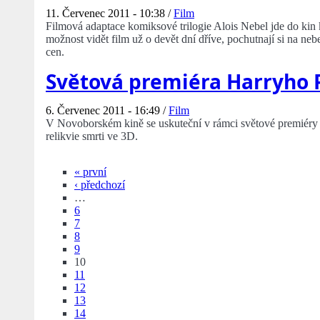
11. Červenec 2011 - 10:38 /
Film
Filmová adaptace komiksové trilogie Alois Nebel jde do kin
možnost vidět film už o devět dní dříve, pochutnají si na neb
cen.
Světová premiéra Harryho 
6. Červenec 2011 - 16:49 /
Film
V Novoborském kině se uskuteční v rámci světové premiéry 
relikvie smrti ve 3D.
« první
‹ předchozí
…
6
7
8
9
10
11
12
13
14