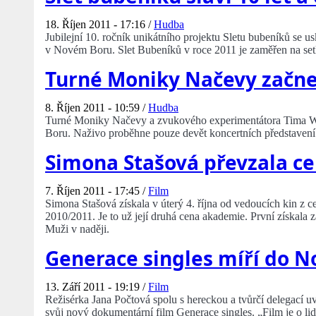
18. Říjen 2011 - 17:16 /
Hudba
Jubilejní 10. ročník unikátního projektu Sletu bubeníků se u
v Novém Boru. Slet Bubeníků v roce 2011 je zaměřen na setk
Turné Moniky Načevy začn
8. Říjen 2011 - 10:59 /
Hudba
Turné Moniky Načevy a zvukového experimentátora Tima Wri
Boru. Naživo proběhne pouze devět koncertních představení
Simona Stašová převzala c
7. Říjen 2011 - 17:45 /
Film
Simona Stašová získala v úterý 4. října od vedoucích kin z
2010/2011. Je to už její druhá cena akademie. První získala 
Muži v naději.
Generace singles míří do 
13. Září 2011 - 19:19 /
Film
Režisérka Jana Počtová spolu s hereckou a tvůrčí delegací 
svůj nový dokumentární film Generace singles. „Film je o lidech