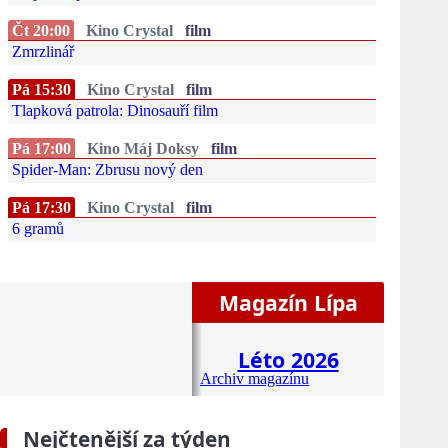
Čt 20:00
Kino Crystal
film
Zmrzlinář
Pá 15:30
Kino Crystal
film
Tlapková patrola: Dinosauří film
Pá 17:00
Kino Máj Doksy
film
Spider-Man: Zbrusu nový den
Pá 17:30
Kino Crystal
film
6 gramů
Magazín Lípa
Léto 2026
Archiv magazínu
Nejčtenější za týden