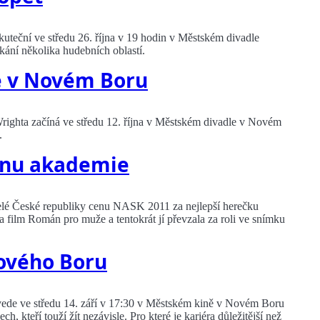
skuteční ve středu 26. října v 19 hodin v Městském divadle
ání několika hudebních oblastí.
e v Novém Boru
ghta začíná ve středu 12. října v Městském divadle v Novém
.
enu akademie
 celé České republiky cenu NASK 2011 za nejlepší herečku
za film Román pro muže a tentokrát jí převzala za roli ve snímku
Nového Boru
uvede ve středu 14. září v 17:30 v Městském kině v Novém Boru
, kteří touží žít nezávisle. Pro které je kariéra důležitější než