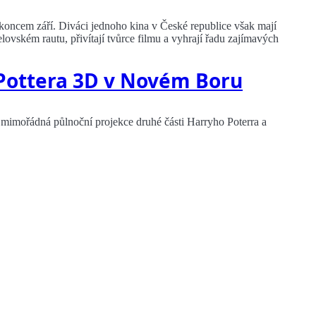
 koncem září. Diváci jednoho kina v České republice však mají
elovském rautu, přivítají tvůrce filmu a vyhrají řadu zajímavých
Pottera 3D v Novém Boru
mimořádná půlnoční projekce druhé části Harryho Poterra a