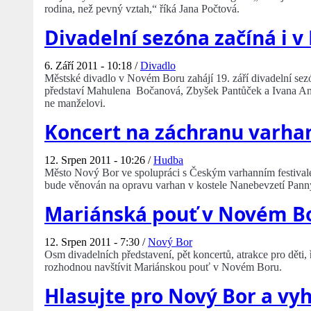
rodina, než pevný vztah,“ říká Jana Počtová.
Divadelní sezóna začíná i v
6. Září 2011 - 10:18 /
Divadlo
Městské divadlo v Novém Boru zahájí 19. září divadelní sezó
představí Mahulena Bočanová, Zbyšek Pantůček a Ivana Andrl
ne manželovi.
Koncert na záchranu varha
12. Srpen 2011 - 10:26 /
Hudba
Město Nový Bor ve spolupráci s Českým varhanním festivalem
bude věnován na opravu varhan v kostele Nanebevzetí Pann
Mariánská pouť v Novém B
12. Srpen 2011 - 7:30 /
Nový Bor
Osm divadelních představení, pět koncertů, atrakce pro děti, 
rozhodnou navštívit Mariánskou pouť v Novém Boru.
Hlasujte pro Nový Bor a vyh