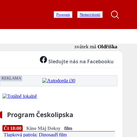
Program
Nemovitosti
svátek má
Oldřiška
Sledujte nás na Facebooku
REKLAMA
Program Českolipska
Čt 18:00
Kino Máj Doksy
film
Tlapková patrola: Dinosauří film