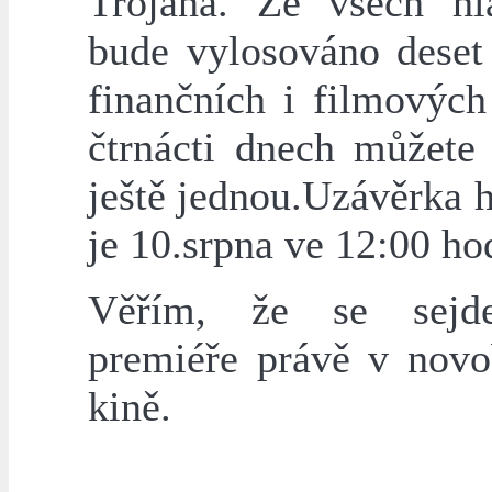
Trojana. Ze všech hla
bude vylosováno deset
finančních i filmových
čtrnácti dnech můžete 
ještě jednou.Uzávěrka 
je 10.srpna ve 12:00 ho
Věřím, že se sej
premiéře právě v nov
kině.