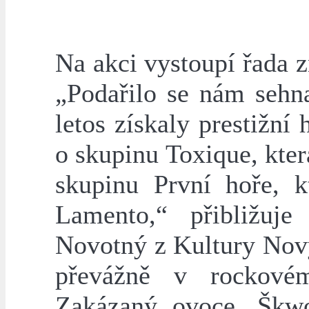
Na akci vystoupí řada 
„Podařilo se nám sehn
letos získaly prestižní
o skupinu Toxique, kter
skupinu První hoře, k
Lamento,“ přibližuje
Novotný z Kultury Nový
převážně v rockové
Zakázaný ovoce, Škw