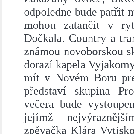
odpoledne bude patřit 
mohou zatančit v ry
Dočkala. Country a tra
známou novoborskou sk
dorazí kapela Vyjakomy,
mít v Novém Boru pre
představí skupina Pr
večera bude vystoupen
jejímž nejvýrazněj
zpěvačka Klára Vytisko