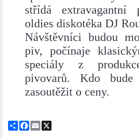
střídá extravagantní 
oldies diskotéka DJ Rou
Návštěvníci budou moc
piv, počínaje klasick
speciály z produkc
pivovarů. Kdo bude
zasoutěžit o ceny.
Share
Facebook
Email
X