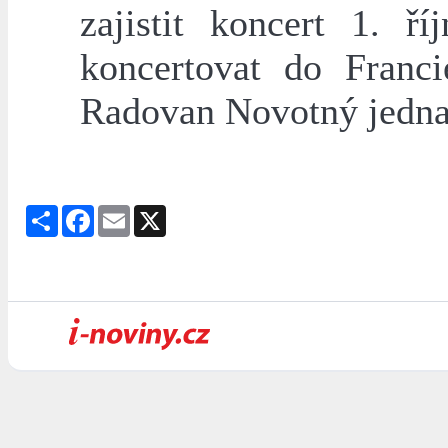
zajistit koncert 1. ř
koncertovat do Franci
Radovan Novotný jednat
Share
Facebook
Email
X