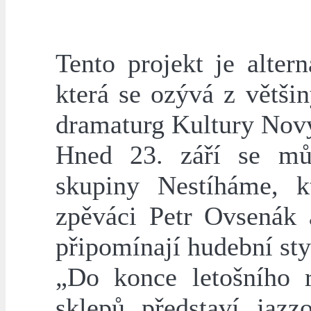
Tento projekt je alter
která se ozývá z větši
dramaturg Kultury Nový 
Hned 23. září se mů
skupiny Nestíháme, kt
zpěváci Petr Ovsenák 
připomínají hudební st
„Do konce letošního 
sklepů představí jazz