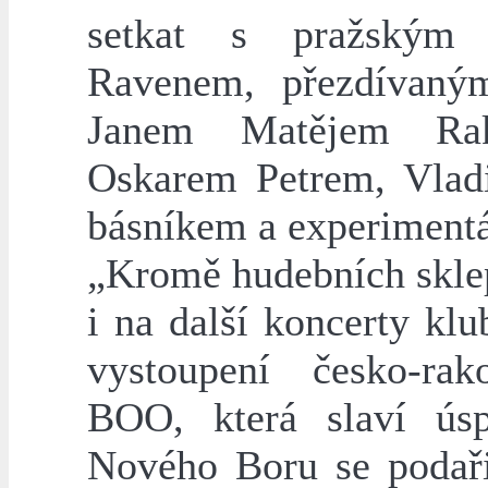
setkat s pražským
Ravenem, přezdívaným
Janem Matějem Rak
Oskarem Petrem, Vla
básníkem a experiment
„Kromě hudebních sklep
i na další koncerty kl
vystoupení česko-rak
BOO, která slaví ús
Nového Boru se podaři