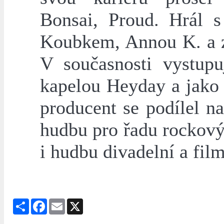
Bonsai, Proud. Hrál 
Koubkem, Annou K. a z
V současnosti vystupu
kapelou Heyday a jako 
producent se podílel na
hudbu pro řadu rockový
i hudbu divadelní a fil
Share
Facebook
Email
X