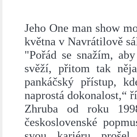
Jeho One man show moho
května v Navrátilově s
"Pořád se snažím, aby
svěží, přitom tak něj
pankáčský přístup, kd
naprostá dokonalost,“ ř
Zhruba od roku 1998
československé popmu
svou kariéru prošel