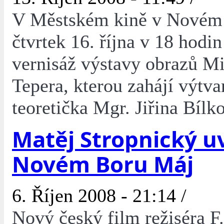
V Městském kině v Novém 
čtvrtek 16. října v 18 hodi
vernisáž výstavy obrazů Mi
Tepera, kterou zahájí výtva
teoretička Mgr. Jiřina Bílk
Matěj Stropnický u
Novém Boru Máj
6. Říjen 2008 - 21:14 /
Nový český film režiséra F