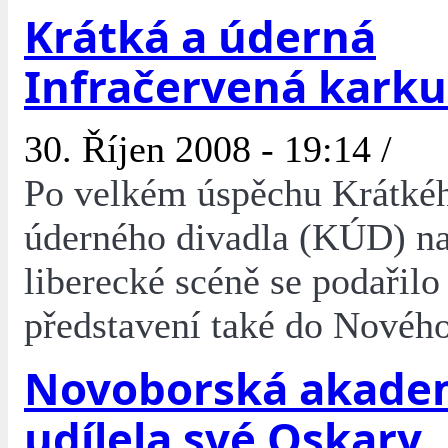
Krátká a úderná
Infračervená karku
30. Říjen 2008 - 19:14 /
Po velkém úspěchu Krátké
úderného divadla (KÚD) n
liberecké scéně se podařilo
představení také do Novéh
Novoborská akade
udílela své Oskary