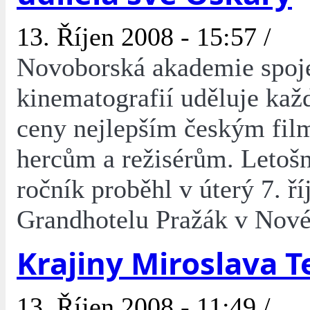
13. Říjen 2008 - 15:57 /
Novoborská akademie spoj
kinematografií uděluje kaž
ceny nejlepším českým fi
hercům a režisérům. Letoš
ročník proběhl v úterý 7. ří
Grandhotelu Pražák v Nov
Krajiny Miroslava T
13. Říjen 2008 - 11:49 /