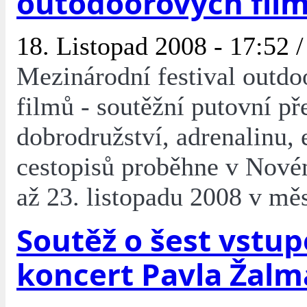
outodoorových fil
18. Listopad 2008 - 17:52 /
Mezinárodní festival outd
filmů - soutěžní putovní př
dobrodružství, adrenalinu,
cestopisů proběhne v Nové
až 23. listopadu 2008 v mě
Soutěž o šest vstu
koncert Pavla Žal