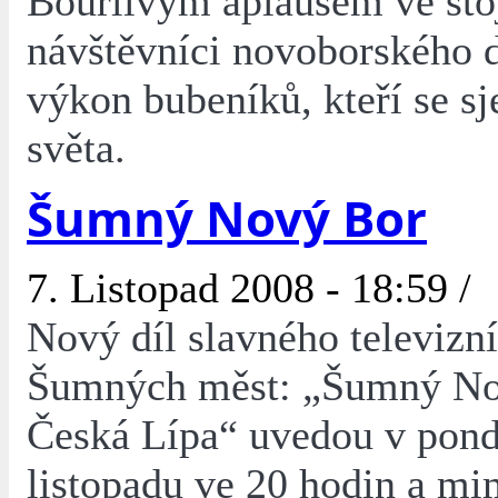
Bouřlivým aplausem ve sto
návštěvníci novoborského 
výkon bubeníků, kteří se sj
světa.
Šumný Nový Bor
7. Listopad 2008 - 18:59 /
Nový díl slavného televizní
Šumných měst: „Šumný No
Česká Lípa“ uvedou v pond
listopadu ve 20 hodin a m