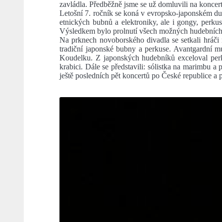
zavládla. Předběžně jsme se už domluvili na koncert
Letošní 7. ročník se koná v evropsko-japonském duc
etnických bubnů a elektroniky, ale i gongy, perkus
Výsledkem bylo prolnutí všech možných hudebních 
Na prknech novoborského divadla se setkali hráči n
tradiční japonské bubny a perkuse. Avantgardní m
Koudelku. Z japonských hudebníků exceloval perku
krabici. Dále se představili: sólistka na marimb
ještě posledních pět koncertů po České republice a 