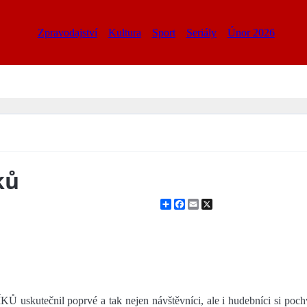
Zpravodajství
Kultura
Sport
Seriály
Únor 2026
ků
Share
Facebook
Email
X
skutečnil poprvé a tak nejen návštěvníci, ale i hudebníci si pochva