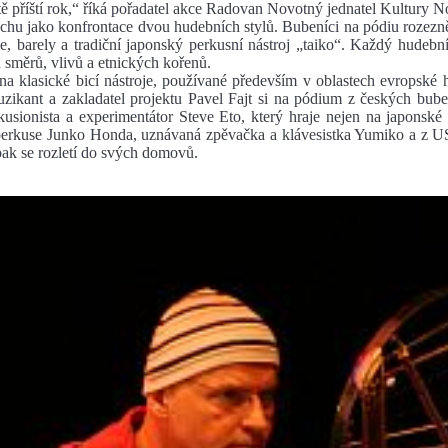
ě příští rok,“ říká pořadatel akce Radovan Novotný jednatel Kultury No
hu jako konfrontace dvou hudebních stylů. Bubeníci na pódiu rozezněl
e, barely a tradiční japonský perkusní nástroj „taiko“. Každý hudební
směrů, vlivů a etnických kořenů.
a klasické bicí nástroje, používané především v oblastech evropské hu
uzikant a zakladatel projektu Pavel Fajt si na pódium z českých bub
sionista a experimentátor Steve Eto, který hraje nejen na japonské 
u a perkuse Junko Honda, uznávaná zpěvačka a klávesistka Yumiko a 
pak se rozletí do svých domovů.