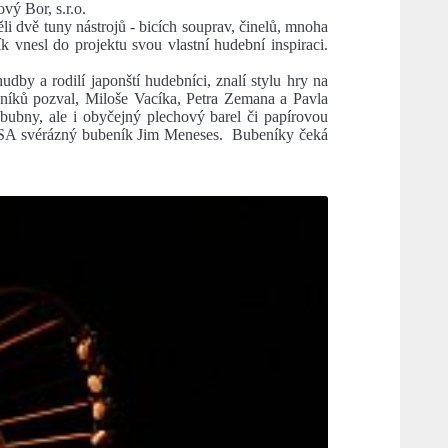
vý Bor, s.r.o.
i dvě tuny nástrojů - bicích souprav, činelů, mnoha
k vnesl do projektu svou vlastní hudební inspiraci.
dby a rodilí japonští hudebníci, znalí stylu hry na
eníků pozval, Miloše Vacíka, Petra Zemana a Pavla
bubny, ale i obyčejný plechový barel či papírovou
z USA svérázný bubeník Jim Meneses. Bubeníky čeká