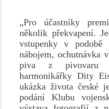
„Pro účastníky prem
několik překvapení. J
vstupenky v podobě 
nábojem, ochutnávka v
piva z pivovaru 
harmonikářky Dity Eis
ukázka života české j
podání Klubu vojensk
výstava fotografií z n