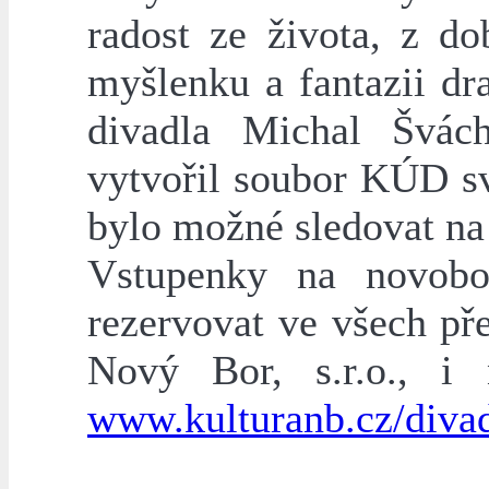
radost ze života, z do
myšlenku a fantazii dr
divadla Michal Švá
vytvořil soubor KÚD sv
bylo možné sledovat n
Vstupenky na novobo
rezervovat ve všech př
Nový Bor, s.r.o., i 
www.kulturanb.cz/diva