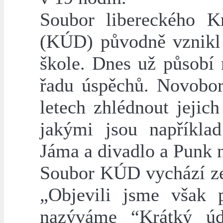
Soubor libereckého K
(KÚD) původně vznikl 
škole. Dnes už působí n
řadu úspěchů. Novobor
letech zhlédnout jejich
jakými jsou napříkla
Jáma a divadlo a Punk 
Soubor KÚD vychází ze
„Objevili jsme však p
nazýváme “Krátký úd