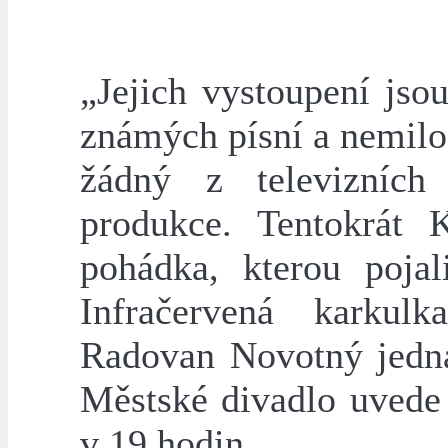
„Jejich vystoupení js
známých písní a nemilos
žádný z televizních 
produkce. Tentokrát 
pohádka, kterou poja
Infračervená karkul
Radovan Novotný jedna
Městské divadlo uvede 
v 19 hodin.