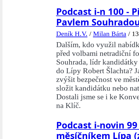
Podcast i-n 100 - P
Pavlem Souhrado
Deník H.V.
/
Milan Bárta
/
13
Dalším, kdo využil nabídk
před volbami netradiční f
Souhrada, lídr kandidátky 
do Lípy Robert Šlachta? J
zvýšit bezpečnost ve městě
složit kandidátku nebo nat
Dostali jsme se i ke Kon
na Klíč.
Podcast i-novin 99
měsíčníkem Lípa (z