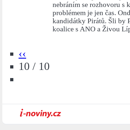
nebráním se rozhovoru s 
problémem je jen čas. Ondř
kandidátky Pirátů. Šli by 
koalice s ANO a Živou Lí
‹‹
10 / 10