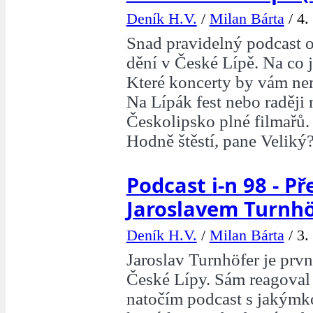
Deník H.V.
/
Milan Bárta
/
4.
Snad pravidelný podcast o
dění v České Lípě. Na co j
Které koncerty by vám ne
Na Lípák fest nebo raději
Českolipsko plné filmařů.
Hodně štěstí, pane Veliký
Podcast i-n 98 - Př
Jaroslavem Turnh
Deník H.V.
/
Milan Bárta
/
3.
Jaroslav Turnhöfer je prv
České Lípy. Sám reagoval
natočím podcast s jakýmk