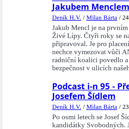
Jakubem Mencle
Deník H.V.
/
Milan Bárta
/
24
Jakub Mencl je na prvním
Živé Lípy. Čtyři roky se na
připravoval. Je pro placen
nechce vymezovat vůči A
radniční koalici povedlo a
bezpečnost v ulicích naše
Podcast i-n 95 - Př
Josefem Šídlem
Deník H.V.
/
Milan Bárta
/
23
Po osmi letech se Josef Šíd
kandidátky Svobodných. 