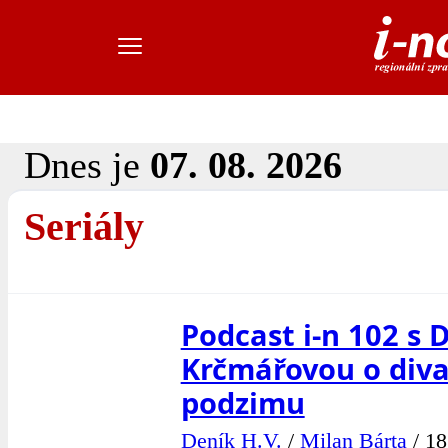
Dnes je
07. 08. 2026
Seriály
Podcast i-n 102 s 
Krčmářovou o div
podzimu
Deník H.V.
/
Milan Bárta
/
18