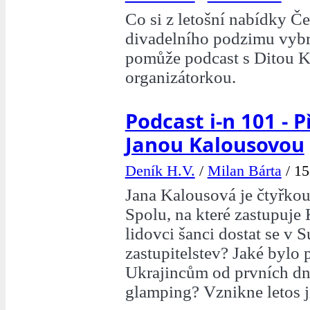
Co si z letošní nabídky Č
divadelního podzimu vyb
pomůže podcast s Ditou K
organizátorkou.
Podcast i-n 101 - P
Janou Kalousovou
Deník H.V.
/
Milan Bárta
/
15
Jana Kalousová je čtyřko
Spolu, na které zastupuj
lidovci šanci dostat se v 
zastupitelstev? Jaké bylo
Ukrajincům od prvních dn
glamping? Vznikne letos j