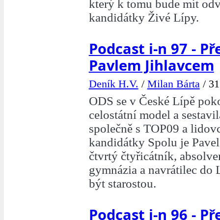
který k tomu bude mít odv
kandidátky Živé Lípy.
Podcast i-n 97 - Př
Pavlem Jihlavcem
Deník H.V.
/
Milan Bárta
/
31
ODS se v České Lípě poko
celostátní model a sestavi
společně s TOP09 a lidovc
kandidátky Spolu je Pavel
čtvrtý čtyřicátník, absolv
gymnázia a navrátilec do L
být starostou.
Podcast i-n 96 - Př