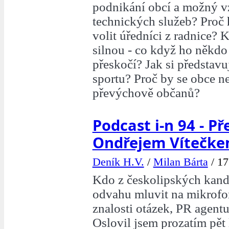
podnikání obcí a možný v
technických služeb? Proč
volit úředníci z radnice?
silnou - co když ho někdo
přeskočí? Jak si představ
sportu? Proč by se obce n
převýchově občanů?
Podcast i-n 94 - Př
Ondřejem Vítečk
Deník H.V.
/
Milan Bárta
/
17
Kdo z českolipských kand
odvahu mluvit na mikrofon
znalosti otázek, PR agent
Oslovil jsem prozatím pět l