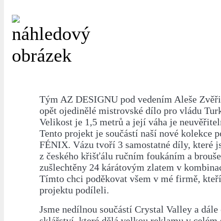
Tým AZ DESIGNU pod vedením Aleše Zvěřin
opět ojedinělé mistrovské dílo pro vládu Tu
Velikost je 1,5 metrů a její váha je neuvěřite
Tento projekt je součástí naší nové kolekce
FÉNIX. Vázu tvoří 3 samostatné díly, které 
z českého křišťálu ručním foukáním a brouše
zušlechtěny 24 kárátovým zlatem v kombinac
Tímto chci poděkovat všem v mé firmě, kteří
projektu podíleli.
Jsme nedílnou součástí Crystal Valley a dále
sklářství, které dělá velkou reklamu v celém 