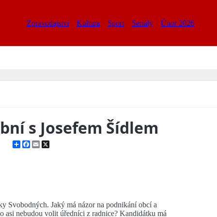
Zpravodajství
Kultura
Sport
Seriály
Únor 2026
ební s Josefem Šídlem
Share
Facebook
Email
X
dátky Svobodných. Jaký má názor na podnikání obcí a
 asi nebudou volit úředníci z radnice? Kandidátku má