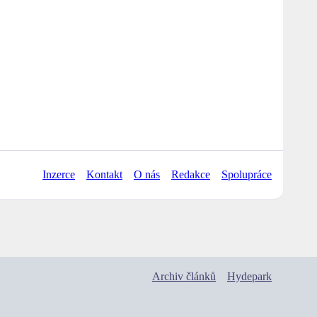
Inzerce
Kontakt
O nás
Redakce
Spolupráce
Archiv článků
Hydepark