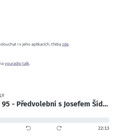
ouchat i v jeho aplikacích, třeba
zde
.
na
youradio talk
.