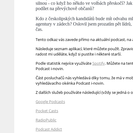
silnou - co když ho někdo ve volbách přeskočí? Jak
podílet na převýchově občanů?
Kdo z českolipských kandidátů bude mít odvahu mluv
agentury v zádech? Oslovil jsem prozatím pět lídrů
čas.
Tento odkaz vás zavede přímo na aktuální podcast, na
Následuje seznam aplikací, které můžete použít. Zpravid
radost mi uděláte, když si pustíte i některé starší.
Podle statistik nejvíce využíváte
Spotify
. Můžete na ten
Podcast i-novin.
Část posluchačů nás vyhledává díky tomu, že má v mobil
vyhledávacího okénka Podcast i-novin.
Z dalších služeb používáte následující (vždy se jedná o
Google Podcasts
Pocket Casts
RadioPublic
Podcast Addict