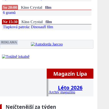
So 20:00
Kino Crystal
film
6 gramů
Ne 15:30
Kino Crystal
film
Tlapková patrola: Dinosauří film
REKLAMA
Magazín Lípa
Léto 2026
Archiv magazínu
Nejčtenější za týden