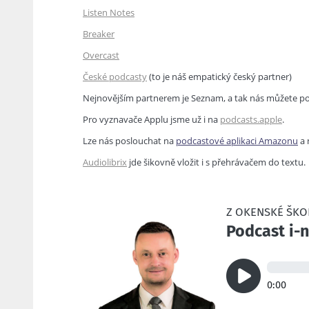
Listen Notes
Breaker
Overcast
České podcasty
(to je náš empatický český partner)
Nejnovějším partnerem je Seznam, a tak nás můžete posl
Pro vyznavače Applu jsme už i na
podcasts.apple
.
Lze nás poslouchat na
podcastové aplikaci Amazonu
a 
Audiolibrix
jde šikovně vložit i s přehrávačem do textu.