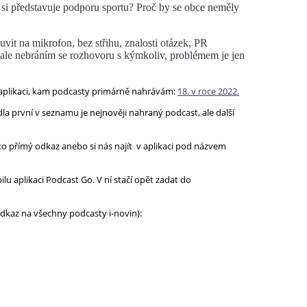
 si představuje podporu sportu? Proč by se obce neměly
it na mikrofon, bez střihu, znalosti otázek, PR
, ale nebráním se rozhovoru s kýmkoliv, problémem je jen
 aplikaci, kam podcasty primárně nahrávám:
18. v roce 2022.
la první v seznamu je nejnověji nahraný podcast, ale další
to přímý odkaz anebo si nás najít v aplikaci pod názvem
u aplikaci Podcast Go. V ní stačí opět zadat do
 odkaz na všechny podcasty i-novin):