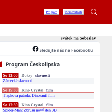
Program
Nemovitosti
svátek má
Soběslav
Sledujte nás na Facebooku
Program Českolipska
So 13:00
Doksy
slavnosti
Zámecké slavnosti
So 15:30
Kino Crystal
film
Tlapková patrola: Dinosauří film
So 17:30
Kino Crystal
film
Spider-Man: Zbrusu nový den 3D