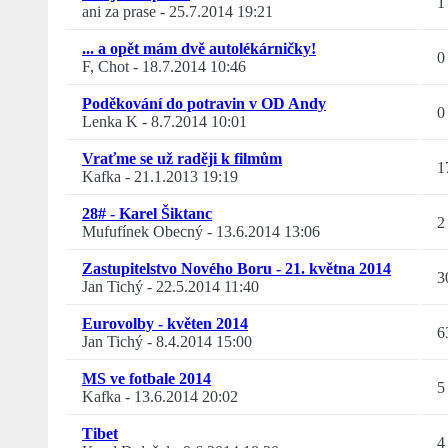
1
ani za prase
-
25.7.2014 19:21
... a opět mám dvě autolékárničky!
0
F, Chot
-
18.7.2014 10:46
Poděkování do potravin v OD Andy
0
Lenka K
-
8.7.2014 10:01
Vraťme se už raději k filmům
1
Kafka
-
21.1.2013 19:19
28# - Karel Šiktanc
2
Mufufínek Obecný
-
13.6.2014 13:06
Zastupitelstvo Nového Boru - 21. května 2014
3
Jan Tichý
-
22.5.2014 11:40
Eurovolby - květen 2014
6
Jan Tichý
-
8.4.2014 15:00
MS ve fotbale 2014
5
Kafka
-
13.6.2014 20:02
Tibet
4