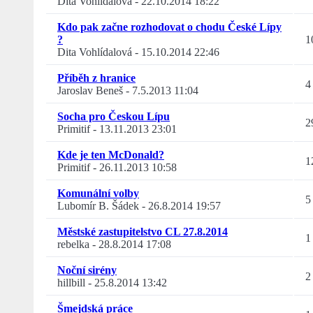
Dita Vohlídalová
-
22.10.2014 18:22
Kdo pak začne rozhodovat o chodu České Lípy
?
1
Dita Vohlídalová
-
15.10.2014 22:46
Příběh z hranice
4
Jaroslav Beneš
-
7.5.2013 11:04
Socha pro Českou Lípu
2
Primitif
-
13.11.2013 23:01
Kde je ten McDonald?
1
Primitif
-
26.11.2013 10:58
Komunální volby
5
Lubomír B. Šádek
-
26.8.2014 19:57
Městské zastupitelstvo CL 27.8.2014
1
rebelka
-
28.8.2014 17:08
Noční sirény
2
hillbill
-
25.8.2014 13:42
Šmejdská práce