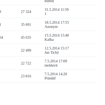
hillbill
31.5.2014 11:59
3
27 324
1
18.5.2014 17:55
1
35 691
Anonym
15.5.2014 15:40
04
45 635
Kafka
12.5.2014 15:17
22 499
Jan Tichý
7.5.2014 17:09
22 722
moldavit
7.5.2014 14:20
23 816
Primitif