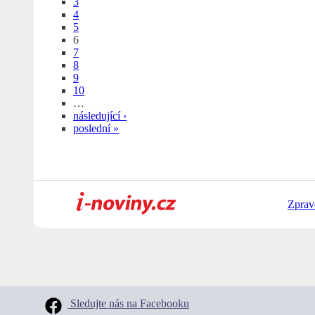
3
4
5
6
7
8
9
10
…
následující ›
poslední »
Zprav
Sledujte nás na Facebooku