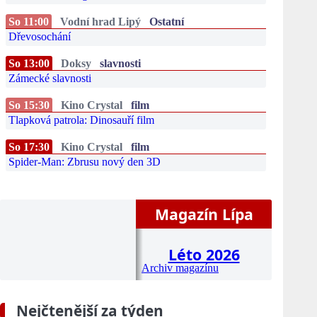
So 11:00
Vodní hrad Lipý
Ostatní
Dřevosochání
So 13:00
Doksy
slavnosti
Zámecké slavnosti
So 15:30
Kino Crystal
film
Tlapková patrola: Dinosauří film
So 17:30
Kino Crystal
film
Spider-Man: Zbrusu nový den 3D
Magazín Lípa
Léto 2026
Archiv magazínu
Nejčtenější za týden