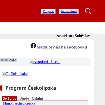
Program
Nemovitosti
svátek má
Soběslav
Sledujte nás na Facebooku
REKLAMA
Program Českolipska
So 10:00
Jinde
Ostatní
Mimoň archeologická