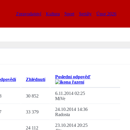
Zpravodajství
Kultura
Sport
Seriály
Únor 2026
Poslední odpověď
dpovědí
Zhlédnutí
6.11.2014 02:25
8
30 852
MiVe
24.10.2014 14:36
7
33 379
Radosta
23.10.2014 20:25
24 112