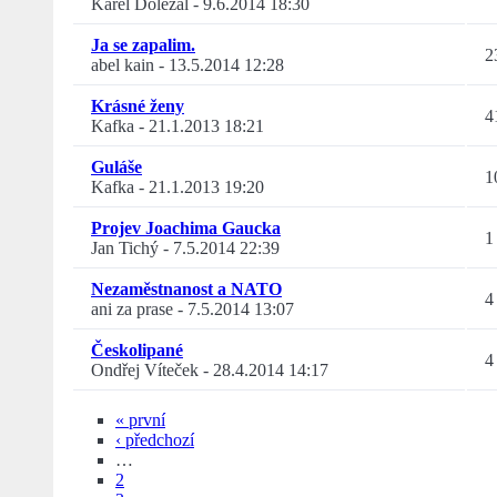
Karel Doležal
-
9.6.2014 18:30
Ja se zapalim.
2
abel kain
-
13.5.2014 12:28
Krásné ženy
4
Kafka
-
21.1.2013 18:21
Guláše
1
Kafka
-
21.1.2013 19:20
Projev Joachima Gaucka
1
Jan Tichý
-
7.5.2014 22:39
Nezaměstnanost a NATO
4
ani za prase
-
7.5.2014 13:07
Českolipané
4
Ondřej Víteček
-
28.4.2014 14:17
« první
‹ předchozí
…
2