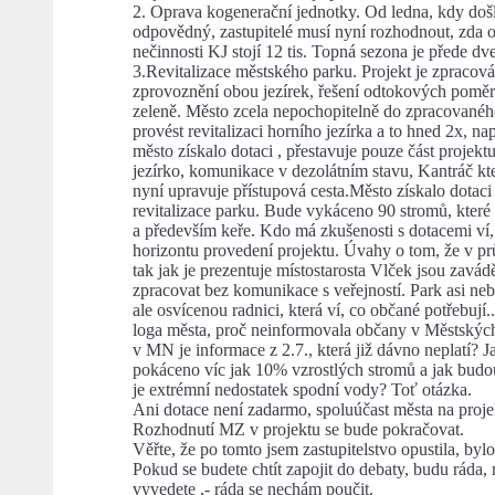
2. Oprava kogenerační jednotky. Od ledna, kdy došlo
odpovědný, zastupitelé musí nyní rozhodnout, zda o
nečinnosti KJ stojí 12 tis. Topná sezona je přede dv
3.Revitalizace městského parku. Projekt je zpracov
zprovoznění obou jezírek, řešení odtokových pomě
zeleně. Město zcela nepochopitelně do zpracovaného
provést revitalizaci horního jezírka a to hned 2x, na
město získalo dotaci , přestavuje pouze část projektu
jezírko, komunikace v dezolátním stavu, Kantráč k
nyní upravuje přístupová cesta.Město získalo dotac
revitalizace parku. Bude vykáceno 90 stromů, které
a především keře. Kdo má zkušenosti s dotacemi ví
horizontu provedení projektu. Úvahy o tom, že v p
tak jak je prezentuje místostarosta Vlček jsou zavá
zpracovat bez komunikace s veřejností. Park asi ne
ale osvícenou radnici, která ví, co občané potřebují.
loga města, proč neinformovala občany v Městskýc
v MN je informace z 2.7., která již dávno neplatí? 
pokáceno víc jak 10% vzrostlých stromů a jak budo
je extrémní nedostatek spodní vody? Toť otázka.
Ani dotace není zadarmo, spoluúčast města na projek
Rozhodnutí MZ v projektu se bude pokračovat.
Věřte, že po tomto jsem zastupitelstvo opustila, bylo
Pokud se budete chtít zapojit do debaty, budu ráda
vyvedete ,- ráda se nechám poučit.