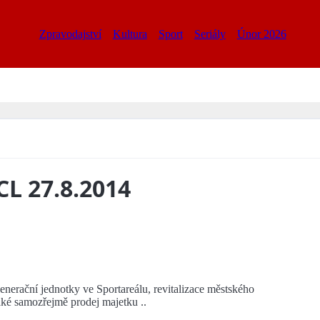
Zpravodajství
Kultura
Sport
Seriály
Únor 2026
CL 27.8.2014
erační jednotky ve Sportareálu, revitalizace městského
ké samozřejmě prodej majetku ..