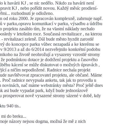
 k havárii KJ , se nic nedělo. Nikdo za havárii není
pravit KJ , nebo pořídit novou. Každý měsíc prodlení-
eřmi... rozhodnutí je odloženo.
án od roku 2000. Je zpracován komplexně, zahrnuje např.
rů v parku,opravu komunikací v parku, výsadbu a údržbu
 projektu zasáhlo tím, že na vlastní náklady nechalo
posledy v letošním roce. Současná revitalizace , na kterou
 - revitalizaci zeleně. Dál bude město hyzdit zarostlé
terý do koncepce parku vůbec nezapadá a ke kterému se
i v 9/2013 a až do 6/2014 nezveřejnilo konkrétní podobu
 nikoho na životě neohrožují a vysazeny vzrostlé stromy
, že podmínkou dotace je dodržení projektu a časového
růběhu kácení se může diskutovat o možných úpravách ,
dějící a ničím nepodložené. Radnice nechala projekt
bude navštěvovat zpracovatel projektu, ale občané. Máme
.. Proč radnice nevypsala anketu, tak jak to provedla u
h novinách, nač máme webstránky města? Proč ještě dnes
Jak asi bude vypadat park, když bude jednorázově
u prosperovat nově vysazené stromy sázené v době, kdy
tu 940 tis..
 mi do breku...
, moje názory nejsou dogma, možná že mě z nich