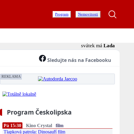
Program
Nemovitosti
svátek má
Lada
Sledujte nás na Facebooku
REKLAMA
Program Českolipska
Pá 15:30
Kino Crystal
film
Tlapková patrola: Dinosauří film