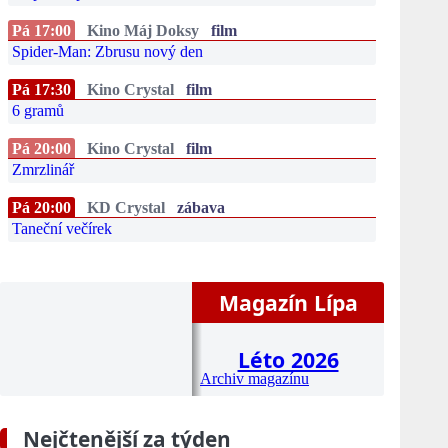
Pá 17:00
Kino Máj Doksy
film
Spider-Man: Zbrusu nový den
Pá 17:30
Kino Crystal
film
6 gramů
Pá 20:00
Kino Crystal
film
Zmrzlinář
Pá 20:00
KD Crystal
zábava
Taneční večírek
Magazín Lípa
Léto 2026
Archiv magazínu
Nejčtenější za týden