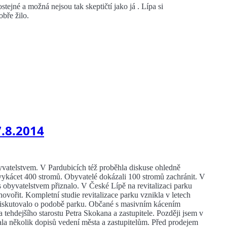
ejné a možná nejsou tak skeptičtí jako já . Lípa si
obře žilo.
7.8.2014
vatelstvem. V Pardubicích též proběhla diskuse ohledně
vykácet 400 stromů. Obyvatelé dokázali 100 stromů zachránit. V
 obyvatelstvem přiznalo. V České Lípě na revitalizaci parku
hovořit. Kompletní studie revitalizace parku vznikla v letech
diskutovalo o podobě parku. Občané s masivním kácením
a tehdejšího starostu Petra Skokana a zastupitele. Později jsem v
ala několik dopisů vedení města a zastupitelům. Před prodejem