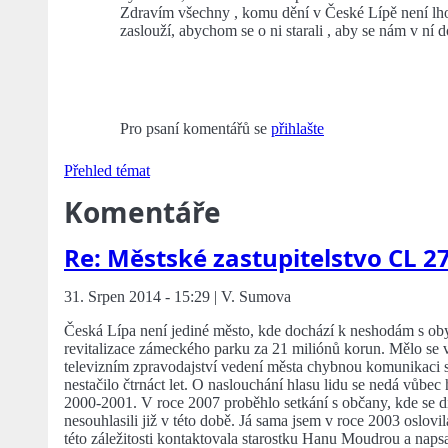
Zdravím všechny , komu dění v České Lípě není lhost
zaslouží, abychom se o ni starali , aby se nám v ní d
Pro psaní komentářů se
přihlašte
Přehled témat
Komentáře
Re: Městské zastupitelstvo CL 2
31. Srpen 2014 - 15:29 | V. Sumova
Česká Lípa není jediné město, kde dochází k neshodám s oby
revitalizace zámeckého parku za 21 miliónů korun. Mělo se 
televizním zpravodajství vedení města chybnou komunikaci s
nestačilo čtrnáct let. O naslouchání hlasu lidu se nedá vůbec 
2000-2001. V roce 2007 proběhlo setkání s občany, kde se 
nesouhlasili již v této době. Já sama jsem v roce 2003 oslovil
této záležitosti kontaktovala starostku Hanu Moudrou a naps