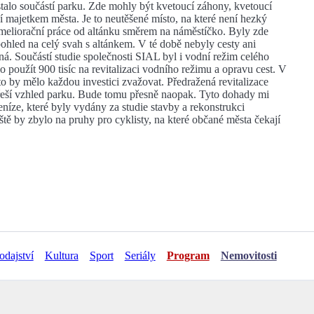
stalo součástí parku. Zde mohly být kvetoucí záhony, kvetoucí
ní majetkem města. Je to neutěšené místo, na které není hezký
 meliorační práce od altánku směrem na náměstíčko. Byly zde
ohled na celý svah s altánkem. V té době nebyly cesty ani
á. Součástí studie společnosti SIAL byl i vodní režim celého
použít 900 tisíc na revitalizaci vodního režimu a opravu cest. V
o by mělo každou investici zvažovat. Předražená revitalizace
yřeší vzhled parku. Bude tomu přesně naopak. Tyto dohady mi
níze, které byly vydány za studie stavby a rekonstrukci
ještě by zbylo na pruhy pro cyklisty, na které občané města čekají
odajství
Kultura
Sport
Seriály
Program
Nemovitosti