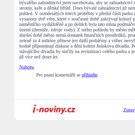
bývalého zahradnictví jsem navrhovala, aby se zahradnictví 
stromy, keře a dětské hřiště. Dnes bývalé zahradnictví již ne
pohled. V osmdesátých letech proběhly v přední části parku
vysazeny dvě vrby, které v současné době zakrývají krásný p
náměstíčko vydlážděné a po deštích byla tato místa podmáčen
území (drenáže, zdroje vody). Z mého pohledu by město mělo 
dnešní době město nemá dostatek finančních prostředků, prot
zeleně za 4 milióny přinese jen další problémy a vůbec nev
hodně připomínají diskuse a dění kolem Jiráskova divadla. Pe
stávajícího divadla by stačily na revitalizaci celého parku a 
již více než deset let.
Nahoru
Pro psaní komentářů se
přihlašte
Zprav