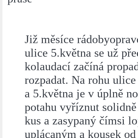
Již měsíce rádobyopra
ulice 5.května se už pře
kolaudací začíná propad
rozpadat. Na rohu ulice
a 5.května je v úplně 
potahu vyříznut solidně
kus a zasypaný čímsi l
uplácaným a kousek od