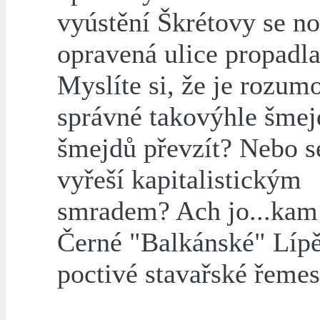
vyústění Škrétovy se n
opravená ulice propadla
Myslíte si, že je rozum
správné takovýhle šmej
šmejdů převzít? Nebo s
vyřeší kapitalistickým
smradem? Ach jo...kam
Černé "Balkánské" Líp
poctivé stavařské řemes