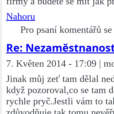
firmy a budete se mít jak pr
Nahoru
Pro psaní komentářů s
Re: Nezaměstnanos
7. Květen 2014 - 17:09 | m
Jinak můj zeť tam dělal ne
když pozoroval,co se tam dě
rychle pryč.Jestli vám to t
zdůvodňuje,tak tomu nevěř