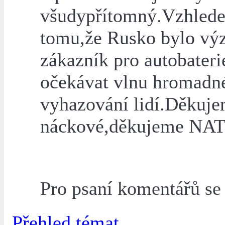
všudypřítomný.Vzhled
tomu,že Rusko bylo v
zákazník pro autobateri
očekávat vlnu hromadn
vyhazování lidí.Děkuj
náckové,děkujeme NA
Pro psaní komentářů s
Přehled témat