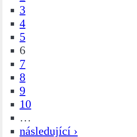
3
4
5
6
7
8
9
10
…
následující ›