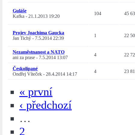
Guláše
104
45 6
Kafka
-
21.1.2013 19:20
Projev Joachima Gaucka
1
22 5
Jan Tichý
-
7.5.2014 22:39
Nezaměstnanost a NATO
4
22 7
ani za prase
-
7.5.2014 13:07
Českolipané
4
23 8
Ondřej Víteček
-
28.4.2014 14:17
« první
‹ předchozí
…
2