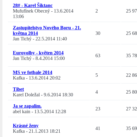
28# - Karel Šiktanc
Mufufínek Obecný
-
13.6.2014
2
25 9
13:06
Zastupitelstvo Nového Boru - 21.
května 2014
30
25 6
Jan Tichý
-
22.5.2014 11:40
Eurovolby - květen 2014
63
35 7
Jan Tichý
-
8.4.2014 15:00
MS ve fotbale 2014
5
22 8
Kafka
-
13.6.2014 20:02
Tibet
4
25 8
Karel Doležal
-
9.6.2014 18:30
Ja se zapalim.
23
27 3
abel kain
-
13.5.2014 12:28
Krásné ženy
41
35 6
Kafka
-
21.1.2013 18:21