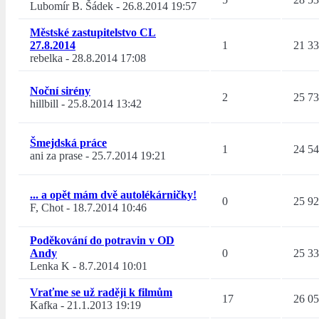
Lubomír B. Šádek
-
26.8.2014 19:57
Městské zastupitelstvo CL
27.8.2014
1
21 3
rebelka
-
28.8.2014 17:08
Noční sirény
2
25 7
hillbill
-
25.8.2014 13:42
Šmejdská práce
1
24 5
ani za prase
-
25.7.2014 19:21
... a opět mám dvě autolékárničky!
0
25 9
F, Chot
-
18.7.2014 10:46
Poděkování do potravin v OD
Andy
0
25 3
Lenka K
-
8.7.2014 10:01
Vraťme se už raději k filmům
17
26 0
Kafka
-
21.1.2013 19:19