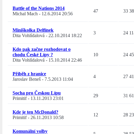
Battle of the Nations 2014
47
33 3
Michal Mach
-
12.6.2014 20:56
Miniškolka Delfínek
3
24 11
Dita Vohlídalová
-
22.10.2014 18:22
Kdo pak začne rozhodovat o
chodu České Lípy ?
10
24 4
Dita Vohlídalová
-
15.10.2014 22:46
Příběh z hranice
4
27 4
Jaroslav Beneš
-
7.5.2013 11:04
Socha pro Českou Lípu
29
31 6
Primitif
-
13.11.2013 23:01
Kde je ten McDonald?
12
28 2
Primitif
-
26.11.2013 10:58
Komunální volby
5
28 5