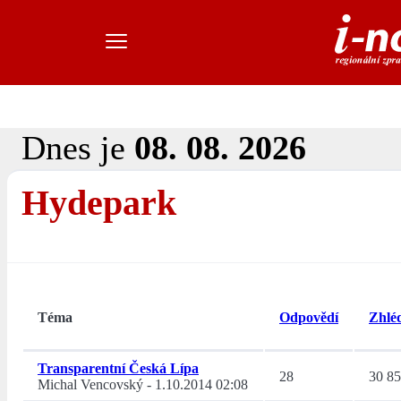
Dnes je
08. 08. 2026
Hydepark
Téma
Odpovědí
Zhlé
Transparentní Česká Lípa
28
30 8
Michal Vencovský
-
1.10.2014 02:08