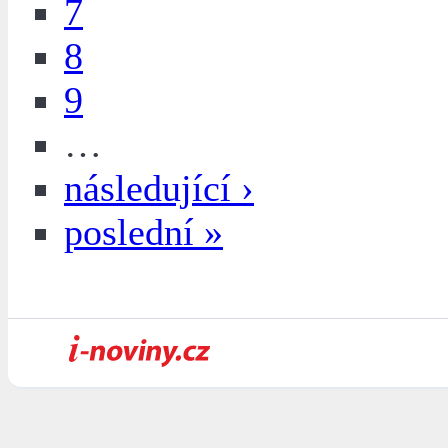
7
8
9
…
následující ›
poslední »