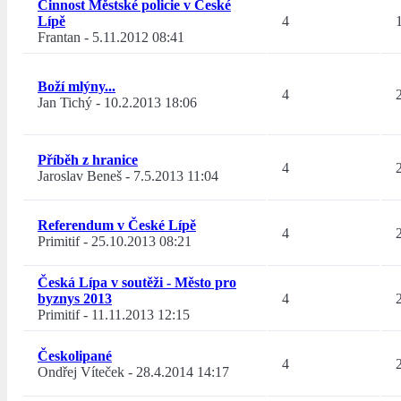
Činnost Městské policie v České
Lípě
4
Frantan
-
5.11.2012 08:41
Boží mlýny...
4
Jan Tichý
-
10.2.2013 18:06
Příběh z hranice
4
Jaroslav Beneš
-
7.5.2013 11:04
Referendum v České Lípě
4
Primitif
-
25.10.2013 08:21
Česká Lípa v soutěži - Město pro
byznys 2013
4
Primitif
-
11.11.2013 12:15
Českolipané
4
Ondřej Víteček
-
28.4.2014 14:17