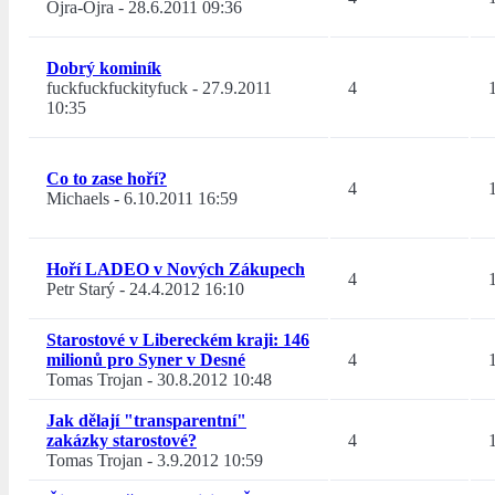
Ojra-Ojra
-
28.6.2011 09:36
Dobrý kominík
fuckfuckfuckityfuck
-
27.9.2011
4
10:35
Co to zase hoří?
4
Michaels
-
6.10.2011 16:59
Hoří LADEO v Nových Zákupech
4
Petr Starý
-
24.4.2012 16:10
Starostové v Libereckém kraji: 146
milionů pro Syner v Desné
4
Tomas Trojan
-
30.8.2012 10:48
Jak dělají "transparentní"
zakázky starostové?
4
Tomas Trojan
-
3.9.2012 10:59