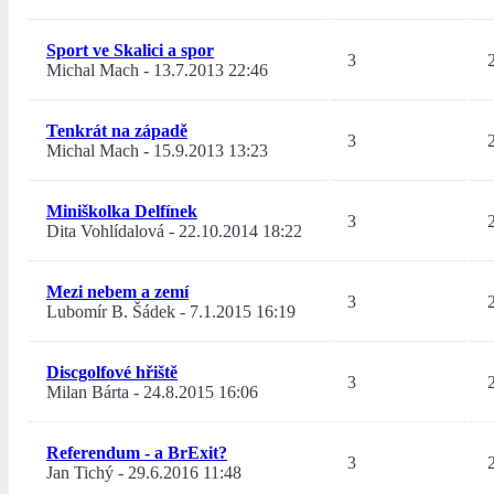
Sport ve Skalici a spor
3
Michal Mach
-
13.7.2013 22:46
Tenkrát na západě
3
Michal Mach
-
15.9.2013 13:23
Miniškolka Delfínek
3
Dita Vohlídalová
-
22.10.2014 18:22
Mezi nebem a zemí
3
Lubomír B. Šádek
-
7.1.2015 16:19
Discgolfové hřiště
3
Milan Bárta
-
24.8.2015 16:06
Referendum - a BrExit?
3
Jan Tichý
-
29.6.2016 11:48