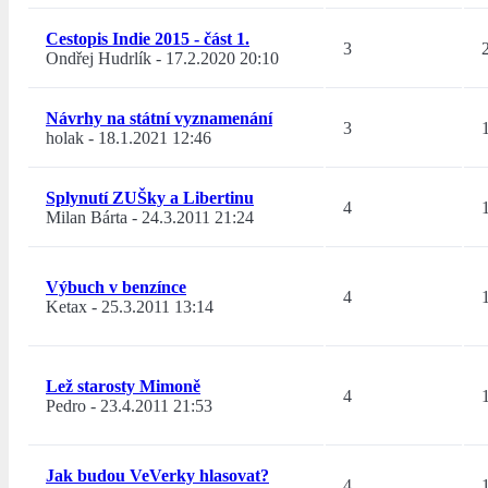
Cestopis Indie 2015 - část 1.
3
Ondřej Hudrlík
-
17.2.2020 20:10
Návrhy na státní vyznamenání
3
holak
-
18.1.2021 12:46
Splynutí ZUŠky a Libertinu
4
Milan Bárta
-
24.3.2011 21:24
Výbuch v benzínce
4
Ketax
-
25.3.2011 13:14
Lež starosty Mimoně
4
Pedro
-
23.4.2011 21:53
Jak budou VeVerky hlasovat?
4