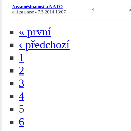
Nezaměstnanost a NATO
4
ani za prase
-
7.5.2014 13:07
« první
‹ předchozí
1
2
3
4
5
6