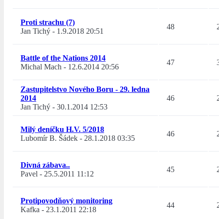
Proti strachu (7)
48
Jan Tichý
-
1.9.2018 20:51
Battle of the Nations 2014
47
Michal Mach
-
12.6.2014 20:56
Zastupitelstvo Nového Boru - 29. ledna
2014
46
Jan Tichý
-
30.1.2014 12:53
Milý deníčku H.V. 5/2018
46
Lubomír B. Šádek
-
28.1.2018 03:35
Divná zábava..
45
Pavel
-
25.5.2011 11:12
Protipovodňový monitoring
44
Kafka
-
23.1.2011 22:18