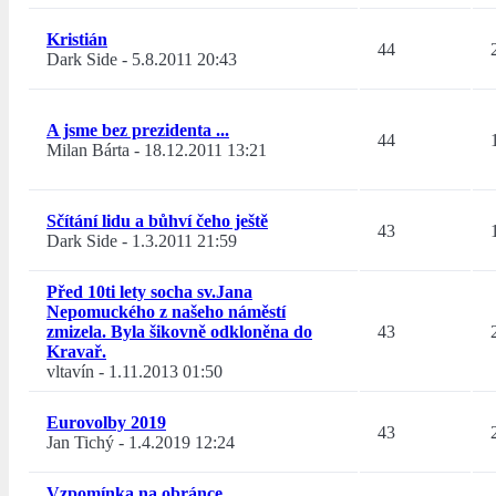
Kristián
44
Dark Side
-
5.8.2011 20:43
A jsme bez prezidenta ...
44
Milan Bárta
-
18.12.2011 13:21
Sčítání lidu a bůhví čeho ještě
43
Dark Side
-
1.3.2011 21:59
Před 10ti lety socha sv.Jana
Nepomuckého z našeho náměstí
zmizela. Byla šikovně odkloněna do
43
Kravař.
vltavín
-
1.11.2013 01:50
Eurovolby 2019
43
Jan Tichý
-
1.4.2019 12:24
Vzpomínka na obránce