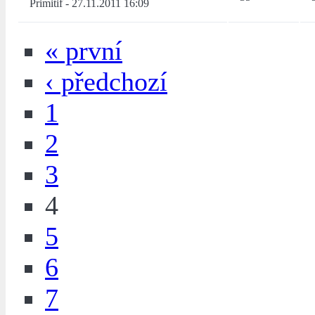
Primitif
-
27.11.2011 16:09
« první
‹ předchozí
1
2
3
4
5
6
7