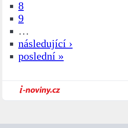
8
9
…
následující ›
poslední »