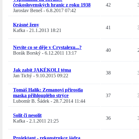
československých hranic z roku 1938
42
Jaroslav Beneš
-
6.8.2017 07:42
Krásné ženy
41
Kafka
-
21.1.2013 18:21
Nevíte co se děje v Crystalexu...?
40
Borák Borský
-
6.12.2011 13:17
Jak zabít JAKÉKOLI téma
38
Jan Tichý
-
9.10.2015 09:22
Tomáš Halík: Zemanovi přirostla
maska přihlouplého strýce
37
Lubomír B. Šádek
-
28.7.2014 11:44
Solit či nesolit
36
Kafka
-
2.1.2011 21:25
Projektant - rekonstrukce jádra