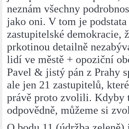
neznám všechny podrobnost
jako oni. V tom je podstata
zastupitelské demokracie, 
prkotinou detailně nezabývá
lidí ve městě + opoziční o
Pavel & jistý pán z Prahy s
ale jen 21 zastupitelů, kter
právě proto zvolili. Kdyby 
odpovědně, můžeme si zvoli
O bodu 11 (údržba zeleně) 