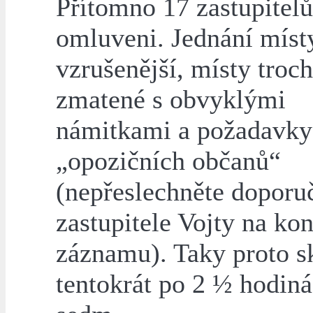
Přítomno 17 zastupitelů
omluveni. Jednání míst
vzrušenější, místy troc
zmatené s obvyklými
námitkami a požadavky
„opozičních občanů“
(nepřeslechněte doporu
zastupitele Vojty na kon
záznamu). Taky proto s
tentokrát po 2 ½ hodiná