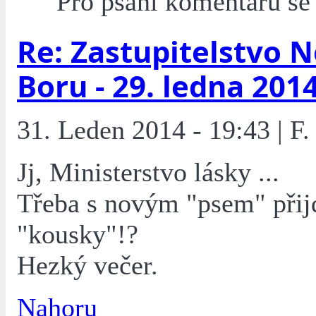
Pro psaní komentářů s
Re: Zastupitelstvo 
Boru - 29. ledna 201
31. Leden 2014 - 19:43 | F.
Jj, Ministerstvo lásky ...
Třeba s novým "psem" přij
"kousky"!?
Hezký večer.
Nahoru