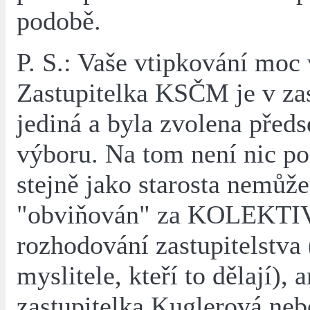
podobě.
P. S.: Vaše vtipkování moc 
Zastupitelka KSČM je v zas
jediná a byla zvolena před
výboru. Na tom není nic p
stejně jako starosta nemůže
"obviňován" za KOLEKTI
rozhodování zastupitelstva
myslitele, kteří to dělají), a
zastupitelka Kuglerová n