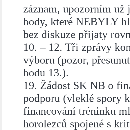
záznam, upozorním už 
body, které NEBYLY hl
bez diskuze přijaty rov
10. – 12. Tři zprávy ko
výboru (pozor, přesunut
bodu 13.).
19. Žádost SK NB o fin
podporu (vleklé spory 
financování tréninku m
horolezců spojené s kri