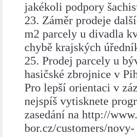
jakékoli podpory šachis
23. Záměr prodeje dalš
m2 parcely u divadla kv
chybě krajských úřední
25. Prodej parcely u bý
hasičské zbrojnice v Pi
Pro lepší orientaci v z
nejspíš vytisknete prog
zasedání na http://www
bor.cz/customers/novy-