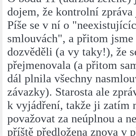
dojem, že kontrolní zpráva
Píše se v ní o "neexistující
smlouvách", a přitom jsme
dozvěděli (a vy taky!), že s
přejmenovala (a přitom sa
dál plnila všechny nasmlo
závazky). Starosta ale zprá
k vyjádření, takže ji zatí
považovat za neúplnou a ne
příště předložena znova v p