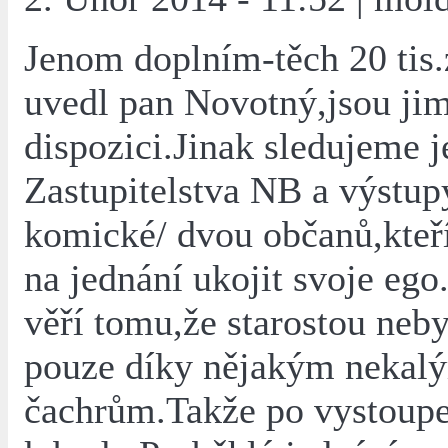
Jenom doplním-těch 20 tis.
uvedl pan Novotný,jsou jim
dispozici.Jinak sledujeme 
Zastupitelstva NB a výstu
komické/ dvou občanů,kteří 
na jednání ukojit svoje ego
věří tomu,že starostou neby
pouze díky nějakým nekal
čachrům.Takže po vystoupe