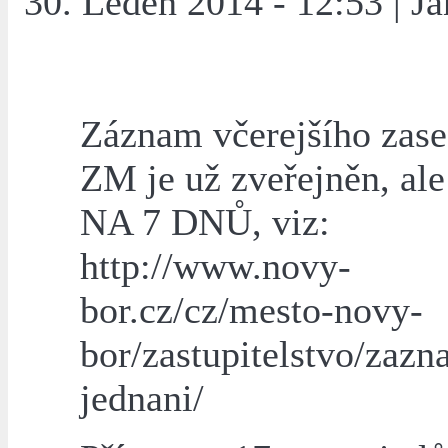
30. Leden 2014 - 12:53 | J
Záznam včerejšího zase
ZM je už zveřejněn, al
NA 7 DNŮ, viz:
http://www.novy-
bor.cz/cz/mesto-novy-
bor/zastupitelstvo/zazn
jednani/