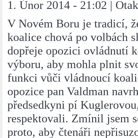
1. Únor 2014 - 21:02 | Ota
V Novém Boru je tradicí, ž
koalice chová po volbách s
dopřeje opozici ovládnutí 
výboru, aby mohla plnit svo
funkci vůči vládnoucí koali
opozice pan Valdman navrh
předsedkyni pí Kuglerovou
respektovali. Zmínil jsem 
proto, aby čtenáři nepřisuz