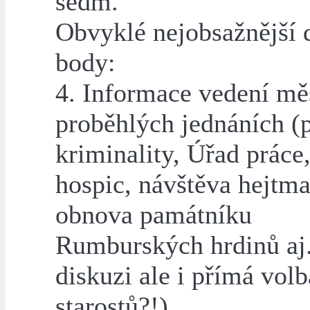
sedm.
Obvyklé nejobsažnější 
body:
4. Informace vedení mě
proběhlých jednáních (
kriminality, Úřad práce
hospic, návštěva hejtma
obnova památníku
Rumburských hrdinů aj.
diskuzi ale i přímá volb
starostů?!).