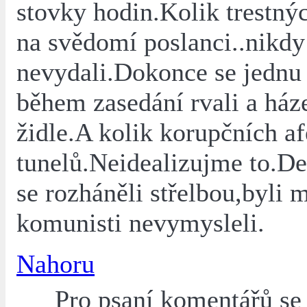
stovky hodin.Kolik trestný
na svědomí poslanci..nikdy
nevydali.Dokonce se jednu
během zasedání rvali a ház
židle.A kolik korupčních af
tunelů.Neidealizujme to.D
se rozháněli střelbou,byli m
komunisti nevymysleli.
Nahoru
Pro psaní komentářů s