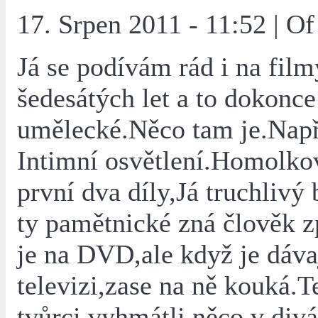
17. Srpen 2011 - 11:52 | O
Já se podívám rád i na film
šedesátých let a to dokonce 
umělecké.Něco tam je.Např
Intimní osvětlení.Homolko
první dva díly,Já truchlivý
ty pamětnické zná člověk 
je na DVD,ale když je dáva
televizi,zase na ně kouká.Te
tvůrci vyhmátli něco v divá