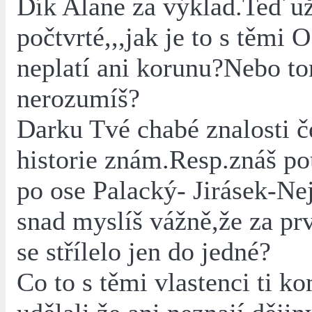
Dík Alane za výklad.Ted´u
počtvrté,,,jak je to s těmi
neplatí ani korunu?Nebo t
nerozumíš?
Darku Tvé chabé znalosti č
historie znám.Resp.znáš po
po ose Palacký- Jirásek-Ne
snad myslíš vážně,že za pr
se střílelo jen do jedné?
Co to s těmi vlastenci ti k