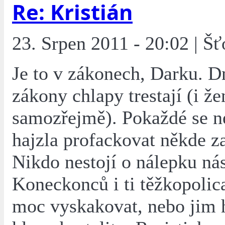
Re: Kristián
23. Srpen 2011 - 20:02 | Šť
Je to v zákonech, Darku. D
zákony chlapy trestají (i že
samozřejmě). Pokaždé se n
hajzla profackovat někde z
Nikdo nestojí o nálepku nás
Koneckonců i ti těžkopolica
moc vyskakovat, nebo jim 