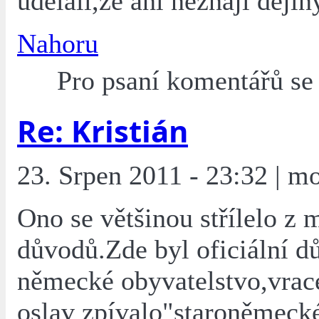
udělali,že ani neznají ději
Nahoru
Pro psaní komentářů s
Re: Kristián
23. Srpen 2011 - 23:32 | mo
Ono se většinou střílelo z
důvodů.Zde byl oficiální d
německé obyvatelstvo,vrace
oslav zpívalo"staroněmeck