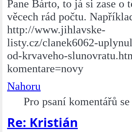
Pane Bárto, to já si zase o 
věcech rád počtu. Například
http://www.jihlavske-
listy.cz/clanek6062-uplynul
od-krvaveho-slunovratu.ht
komentare=novy
Nahoru
Pro psaní komentářů s
Re: Kristián