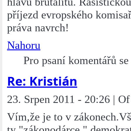
hlavu brutalitu. Rasisticko
příjezd evropského komisař
práva navrch!
Nahoru
Pro psaní komentářů s
Re: Kristián
23. Srpen 2011 - 20:26 | O
Vím,že je to v zákonech.Vš
ty "zákonodárce " demokra