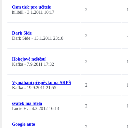
Osm tisíc pro učitele
2
hillbill
-
3.1.2011 10:17
Dark Side
2
Dark Side
-
13.1.2011 23:18
Hokejové neštěstí
2
Kafka
-
7.9.2011 17:32
Vymáhání příspěvku na SRPŠ
2
Kafka
-
19.9.2011 21:55
svátek má Stela
2
Lucie H.
-
4.3.2012 16:13
Google auto
2