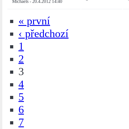
Michaels
-
20.4.2012 14:40
« první
‹ předchozí
1
2
3
4
5
6
7