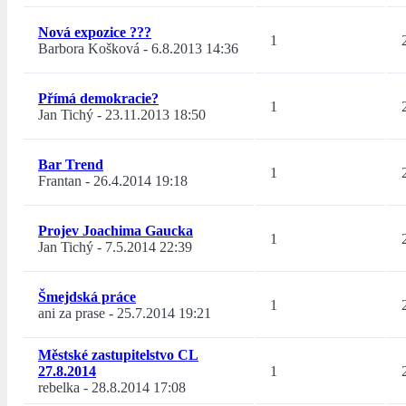
Nová expozice ???
1
Barbora Košková
-
6.8.2013 14:36
Přímá demokracie?
1
Jan Tichý
-
23.11.2013 18:50
Bar Trend
1
Frantan
-
26.4.2014 19:18
Projev Joachima Gaucka
1
Jan Tichý
-
7.5.2014 22:39
Šmejdská práce
1
ani za prase
-
25.7.2014 19:21
Městské zastupitelstvo CL
27.8.2014
1
rebelka
-
28.8.2014 17:08