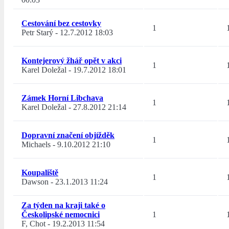
Cestování bez cestovky
1
Petr Starý
-
12.7.2012 18:03
Kontejerový žhář opět v akci
1
Karel Doležal
-
19.7.2012 18:01
Zámek Horní Libchava
1
Karel Doležal
-
27.8.2012 21:14
Dopravní značení objížděk
1
Michaels
-
9.10.2012 21:10
Koupaliště
1
Dawson
-
23.1.2013 11:24
Za týden na kraji také o
Českolipské nemocnici
1
F, Chot
-
19.2.2013 11:54