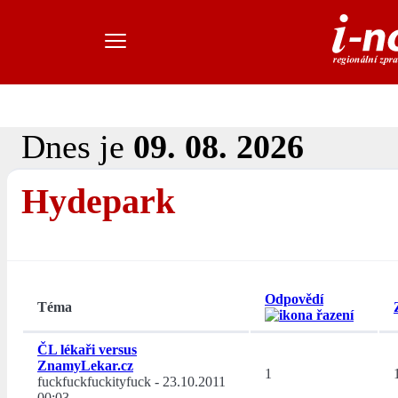
Dnes je
09. 08. 2026
Hydepark
Odpovědí
Téma
ČL lékaři versus
ZnamyLekar.cz
1
fuckfuckfuckityfuck
-
23.10.2011
00:03