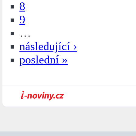
8
9
…
následující ›
poslední »