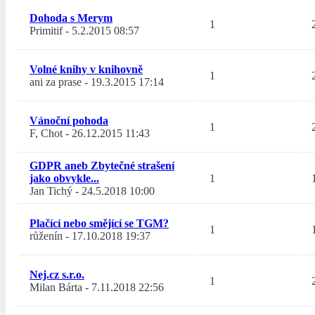
Dohoda s Merym
1
Primitif
-
5.2.2015 08:57
Volné knihy v knihovně
1
ani za prase
-
19.3.2015 17:14
Vánoční pohoda
1
F, Chot
-
26.12.2015 11:43
GDPR aneb Zbytečné strašení
jako obvykle...
1
Jan Tichý
-
24.5.2018 10:00
Plačící nebo smějící se TGM?
1
růženín
-
17.10.2018 19:37
Nej.cz s.r.o.
1
Milan Bárta
-
7.11.2018 22:56