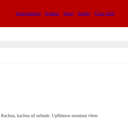
Zpravodajství
Kultura
Sport
Seriály
Únor 2026
ěstí. Rachna, kachna už nebude. Upřímnou soustrast všem