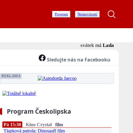
Program
Nemovitosti
svátek má
Lada
Sledujte nás na Facebooku
REKLAMA
Program Českolipska
Pá 15:30
Kino Crystal
film
Tlapková patrola: Dinosauří film