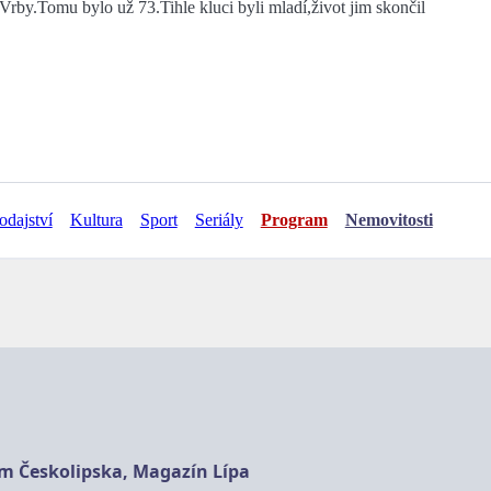
 Vrby.Tomu bylo už 73.Tihle kluci byli mladí,život jim skončil
odajství
Kultura
Sport
Seriály
Program
Nemovitosti
am Českolipska, Magazín Lípa