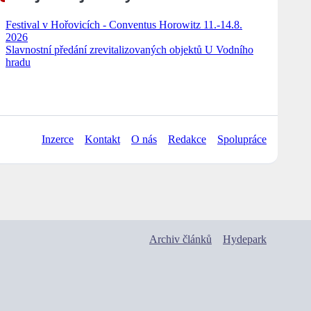
Festival v Hořovicích - Conventus Horowitz 11.-14.8.
2026
Slavnostní předání zrevitalizovaných objektů U Vodního
hradu
Inzerce
Kontakt
O nás
Redakce
Spolupráce
Archiv článků
Hydepark