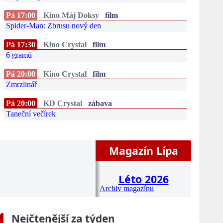
Pá 17:00
Kino Máj Doksy
film
Spider-Man: Zbrusu nový den
Pá 17:30
Kino Crystal
film
6 gramů
Pá 20:00
Kino Crystal
film
Zmrzlinář
Pá 20:00
KD Crystal
zábava
Taneční večírek
Magazín Lípa
Léto 2026
Archiv magazínu
Nejčtenější za týden