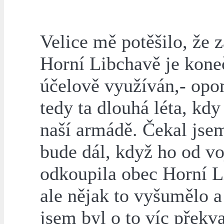
Velice mě potěšilo, že 
Horní Libchavě je kone
účelově využíván,- opo
tedy ta dlouhá léta, kdy 
naší armádě. Čekal jse
bude dál, když ho od vo
odkoupila obec Horní L
ale nějak to vyšumělo a
jsem byl o to víc překv