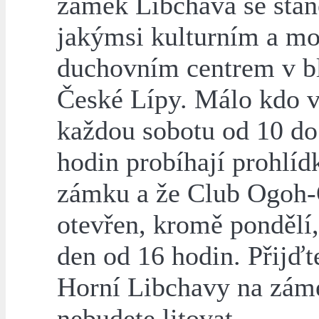
zámek Libchava se stan
jakýmsi kulturním a mo
duchovním centrem v bl
České Lípy. Málo kdo v
každou sobotu od 10 do
hodin probíhají prohlíd
zámku a že Club Ogoh-
otevřen, kromě pondělí
den od 16 hodin. Přijďt
Horní Libchavy na zám
nebudete litovat.