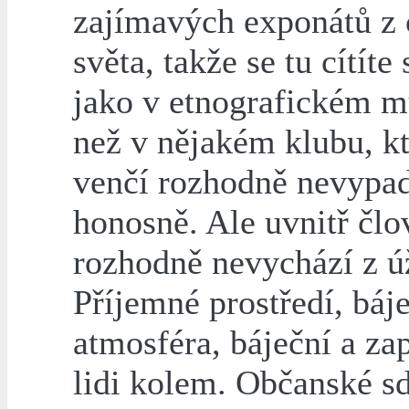
zajímavých exponátů z 
světa, takže se tu cítíte 
jako v etnografickém m
než v nějakém klubu, kt
venčí rozhodně nevypad
honosně. Ale uvnitř člo
rozhodně nevychází z ú
Příjemné prostředí, báj
atmosféra, báječní a za
lidi kolem. Občanské sd