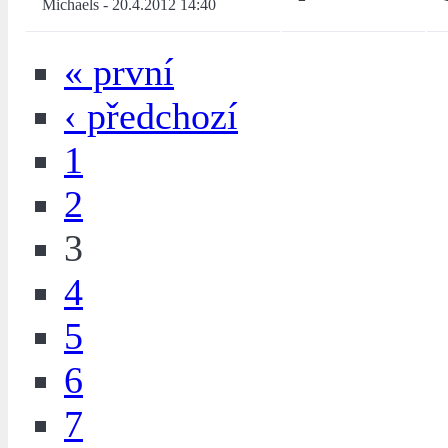
Michaels
-
20.4.2012 14:40
« první
‹ předchozí
1
2
3
4
5
6
7