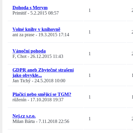
Dohoda s Merym
1
Primitif
-
5.2.2015 08:57
Volné knihy v knihovně
1
ani za prase
-
19.3.2015 17:14
Vánoční pohoda
1
F, Chot
-
26.12.2015 11:43
GDPR aneb Zbytečné strašení
jako obvykle...
1
Jan Tichý
-
24.5.2018 10:00
Plačící nebo smějící se TGM?
1
růženín
-
17.10.2018 19:37
Nej.cz s.r.o.
1
Milan Bárta
-
7.11.2018 22:56