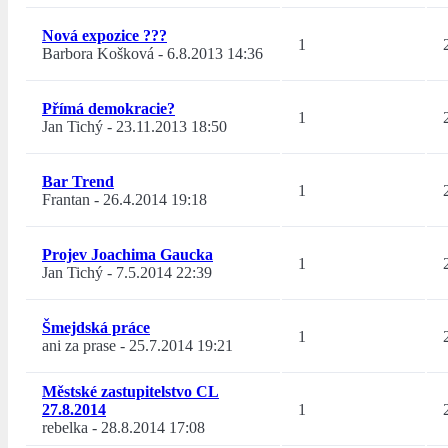
Nová expozice ???
1
Barbora Košková
-
6.8.2013 14:36
Přímá demokracie?
1
Jan Tichý
-
23.11.2013 18:50
Bar Trend
1
Frantan
-
26.4.2014 19:18
Projev Joachima Gaucka
1
Jan Tichý
-
7.5.2014 22:39
Šmejdská práce
1
ani za prase
-
25.7.2014 19:21
Městské zastupitelstvo CL
27.8.2014
1
rebelka
-
28.8.2014 17:08