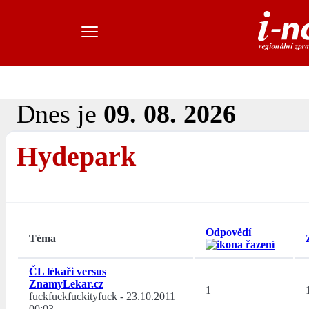
Dnes je
09. 08. 2026
Hydepark
Odpovědí
Téma
ČL lékaři versus
ZnamyLekar.cz
1
fuckfuckfuckityfuck
-
23.10.2011
00:03