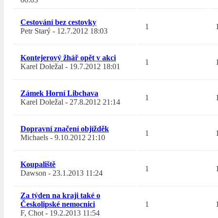
Cestování bez cestovky
1
Petr Starý
-
12.7.2012 18:03
Kontejerový žhář opět v akci
1
Karel Doležal
-
19.7.2012 18:01
Zámek Horní Libchava
1
Karel Doležal
-
27.8.2012 21:14
Dopravní značení objížděk
1
Michaels
-
9.10.2012 21:10
Koupaliště
1
Dawson
-
23.1.2013 11:24
Za týden na kraji také o
Českolipské nemocnici
1
F, Chot
-
19.2.2013 11:54