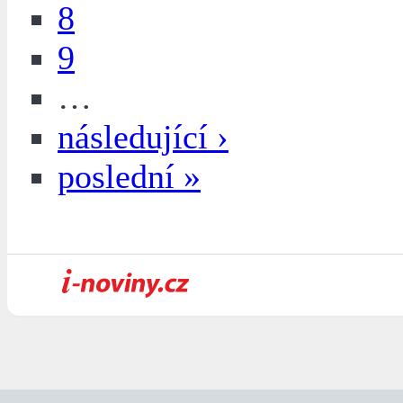
8
9
…
následující ›
poslední »