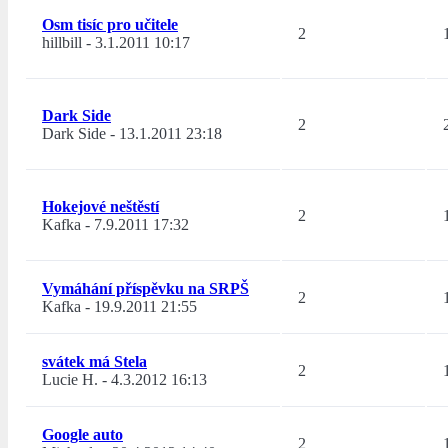
Osm tisíc pro učitele
2
hillbill
-
3.1.2011 10:17
Dark Side
2
Dark Side
-
13.1.2011 23:18
Hokejové neštěstí
2
Kafka
-
7.9.2011 17:32
Vymáhání příspěvku na SRPŠ
2
Kafka
-
19.9.2011 21:55
svátek má Stela
2
Lucie H.
-
4.3.2012 16:13
Google auto
2