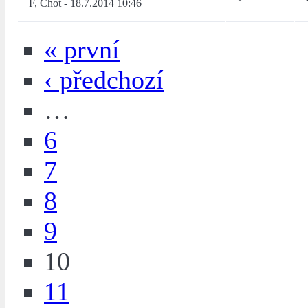
F, Chot
-
18.7.2014 10:46
« první
‹ předchozí
…
6
7
8
9
10
11