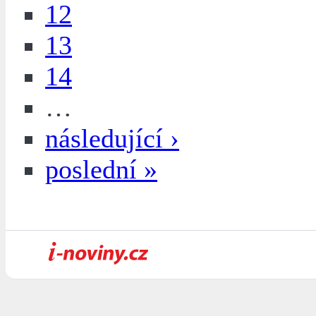
12
13
14
…
následující ›
poslední »