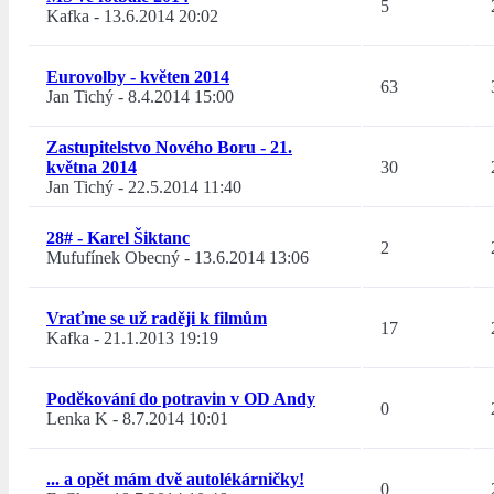
5
Kafka
-
13.6.2014 20:02
Eurovolby - květen 2014
63
Jan Tichý
-
8.4.2014 15:00
Zastupitelstvo Nového Boru - 21.
května 2014
30
Jan Tichý
-
22.5.2014 11:40
28# - Karel Šiktanc
2
Mufufínek Obecný
-
13.6.2014 13:06
Vraťme se už raději k filmům
17
Kafka
-
21.1.2013 19:19
Poděkování do potravin v OD Andy
0
Lenka K
-
8.7.2014 10:01
... a opět mám dvě autolékárničky!
0