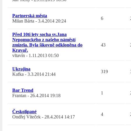
Partnerská města
6
Milan Bárta
-
3.4.2014 20:24
Před 10ti lety socha sv.Jana
Nepomuckého z našeho náměstí
zmizela. Byla šikovně odkloněna do
43
Kravař.
vltavín
-
1.11.2013 01:50
Ukrajina
319
Kafka
-
3.3.2014 21:44
Bar Trend
1
Frantan
-
26.4.2014 19:18
Českolipané
4
Ondřej Víteček
-
28.4.2014 14:17