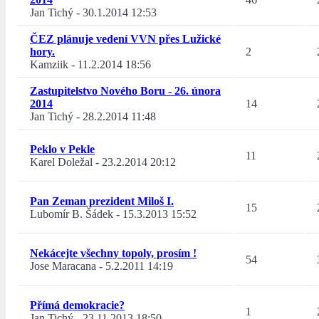
Jan Tichý
-
30.1.2014 12:53
ČEZ plánuje vedení VVN přes Lužické
hory.
2
Kamziik
-
11.2.2014 18:56
Zastupitelstvo Nového Boru - 26. února
2014
14
Jan Tichý
-
28.2.2014 11:48
Peklo v Pekle
11
Karel Doležal
-
23.2.2014 20:12
Pan Zeman prezident Miloš I.
15
Lubomír B. Šádek
-
15.3.2013 15:52
Nekácejte všechny topoly, prosím !
54
Jose Maracana
-
5.2.2011 14:19
Přímá demokracie?
1
Jan Tichý
-
23.11.2013 18:50