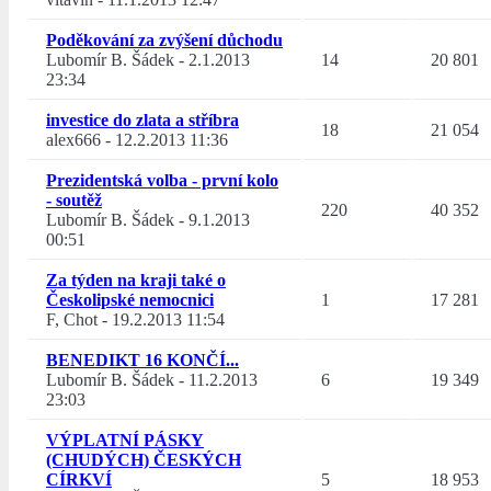
Poděkování za zvýšení důchodu
Lubomír B. Šádek
-
2.1.2013
14
20 801
23:34
investice do zlata a stříbra
18
21 054
alex666
-
12.2.2013 11:36
Prezidentská volba - první kolo
- soutěž
220
40 352
Lubomír B. Šádek
-
9.1.2013
00:51
Za týden na kraji také o
Českolipské nemocnici
1
17 281
F, Chot
-
19.2.2013 11:54
BENEDIKT 16 KONČÍ...
Lubomír B. Šádek
-
11.2.2013
6
19 349
23:03
VÝPLATNÍ PÁSKY
(CHUDÝCH) ČESKÝCH
CÍRKVÍ
5
18 953