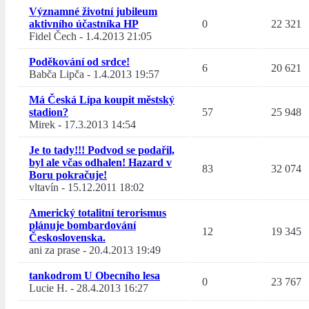
Významné životní jubileum
aktivního účastníka HP
0
22 321
Fidel Čech
-
1.4.2013 21:05
Poděkování od srdce!
6
20 621
Babča Lipča
-
1.4.2013 19:57
Má Česká Lípa koupit městský
stadion?
57
25 948
Mirek
-
17.3.2013 14:54
Je to tady!!! Podvod se podařil,
byl ale včas odhalen! Hazard v
83
32 074
Boru pokračuje!
vltavín
-
15.12.2011 18:02
Americký totalitní terorismus
plánuje bombardování
12
19 345
Československa.
ani za prase
-
20.4.2013 19:49
tankodrom U Obecního lesa
0
23 767
Lucie H.
-
28.4.2013 16:27