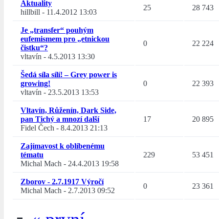
Aktuality
25
28 743
hillbill
-
11.4.2012 13:03
Je „transfer“ pouhým
eufemismem pro „etnickou
0
22 224
čistku“?
vltavín
-
4.5.2013 13:30
Šedá síla sílí! – Grey power is
growing!
0
22 393
vltavín
-
23.5.2013 13:53
Vltavín, Růženín, Dark Side,
pan Tichý a mnozí další
17
20 895
Fidel Čech
-
8.4.2013 21:13
Zajímavost k oblíbenému
tématu
229
53 451
Michal Mach
-
24.4.2013 19:58
Zborov - 2.7.1917 Výročí
0
23 361
Michal Mach
-
2.7.2013 09:52