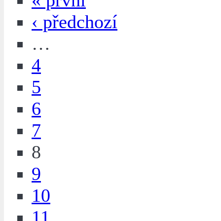
« první
‹ předchozí
…
4
5
6
7
8
9
10
11