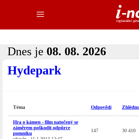
Dnes je
08. 08. 2026
Hydepark
Téma
Odpovědí
Zhlédnu
Hra o kámen - film natočený se
záměrem poškodit odpůrce
147
30 410
pomníku
vltavín
-
11.1.2013 12:47