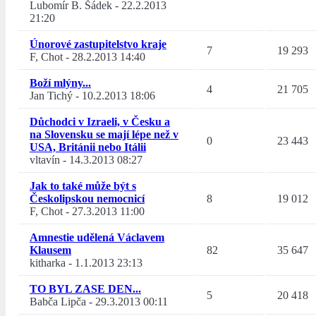
Lubomír B. Šádek
-
22.2.2013
21:20
Únorové zastupitelstvo kraje
7
19 293
F, Chot
-
28.2.2013 14:40
Boží mlýny...
4
21 705
Jan Tichý
-
10.2.2013 18:06
Důchodci v Izraeli, v Česku a
na Slovensku se mají lépe než v
0
23 443
USA, Británii nebo Itálii
vltavín
-
14.3.2013 08:27
Jak to také může být s
Českolipskou nemocnicí
8
19 012
F, Chot
-
27.3.2013 11:00
Amnestie udělená Václavem
Klausem
82
35 647
kitharka
-
1.1.2013 23:13
TO BYL ZASE DEN...
5
20 418
Babča Lipča
-
29.3.2013 00:11