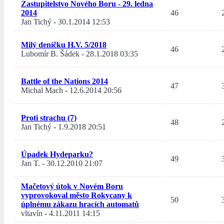
Zastupitelstvo Nového Boru - 29. ledna
2014
46
Jan Tichý
-
30.1.2014 12:53
Milý deníčku H.V. 5/2018
46
Lubomír B. Šádek
-
28.1.2018 03:35
Battle of the Nations 2014
47
Michal Mach
-
12.6.2014 20:56
Proti strachu (7)
48
Jan Tichý
-
1.9.2018 20:51
Úpadek Hydeparku?
49
Jan T.
-
30.12.2010 21:07
Mačetový útok v Novém Boru
vyprovokoval město Rokycany k
50
úplnému zákazu hracích automatů
vltavín
-
4.11.2011 14:15