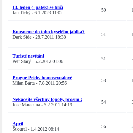
13. leden (=pátek) se blíží
50
Jan Tichý
-
6.1.2023 11:02
Kousneme do toho kyselého jablka?
51
Dark Side
-
28.7.2011 18:38
Turisté nevítáni
51
Petr Starý
-
5.2.2012 01:06
Prague Pride, homosexuálové
53
Milan Bárta
-
7.8.2011 20:56
Nekácejte všechny topoly, prosím !
54
Jose Maracana
-
5.2.2011 14:19
Apríl
56
Šťoural
-
1.4.2012 08:14