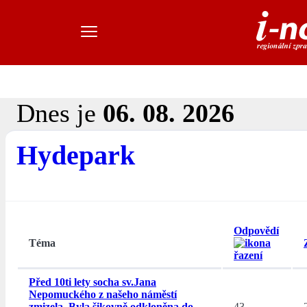
Dnes je
06. 08. 2026
Hydepark
Odpovědí
Téma
Před 10ti lety socha sv.Jana
Nepomuckého z našeho náměstí
zmizela. Byla šikovně odkloněna do
43