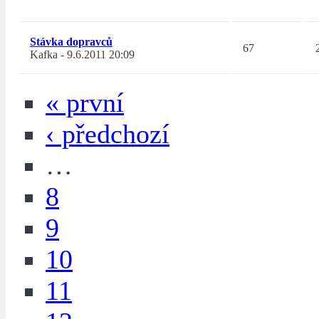
Stávka dopravců
67
Kafka
-
9.6.2011 20:09
« první
‹ předchozí
…
8
9
10
11