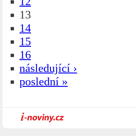
12
13
14
15
16
následující ›
poslední »