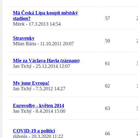
Má Česká Lípa koupit městský
stadion?
57
Mirek
-
17.3.2013 14:54
Stravenky
59
Milan Bárta
-
11.10.2011 20:07
Mše za Václava Havla (záznam)
61
Jan Tichý
-
25.12.2014 12:07
My jsme Evropa!
62
Jan Tichý
-
7.5.2012 14:27
Eurovolby - květen 2014
63
Jan Tichý
-
8.4.2014 15:00
COVID-19 a politici
66
růženín
-
20.3.2020 11:22