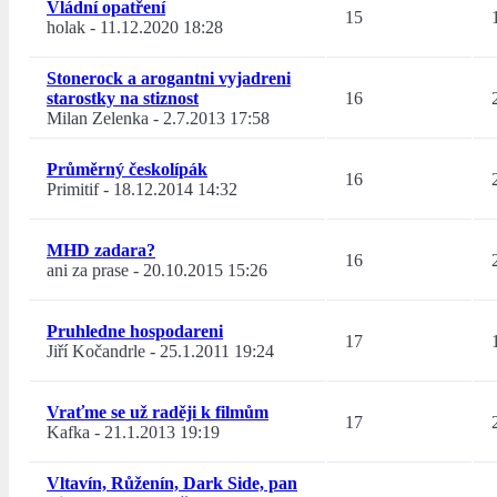
Vládní opatření
15
holak
-
11.12.2020 18:28
Stonerock a arogantni vyjadreni
starostky na stiznost
16
Milan Zelenka
-
2.7.2013 17:58
Průměrný českolípák
16
Primitif
-
18.12.2014 14:32
MHD zadara?
16
ani za prase
-
20.10.2015 15:26
Pruhledne hospodareni
17
Jiří Kočandrle
-
25.1.2011 19:24
Vraťme se už raději k filmům
17
Kafka
-
21.1.2013 19:19
Vltavín, Růženín, Dark Side, pan