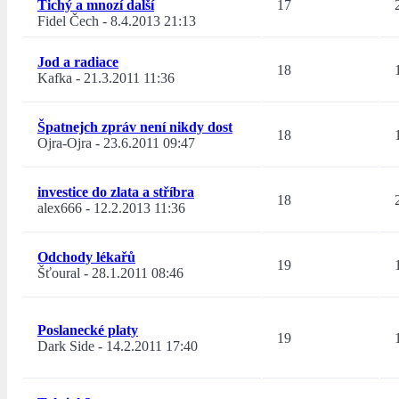
Tichý a mnozí další
17
Fidel Čech
-
8.4.2013 21:13
Jod a radiace
18
Kafka
-
21.3.2011 11:36
Špatnejch zpráv není nikdy dost
18
Ojra-Ojra
-
23.6.2011 09:47
investice do zlata a stříbra
18
alex666
-
12.2.2013 11:36
Odchody lékařů
19
Šťoural
-
28.1.2011 08:46
Poslanecké platy
19
Dark Side
-
14.2.2011 17:40