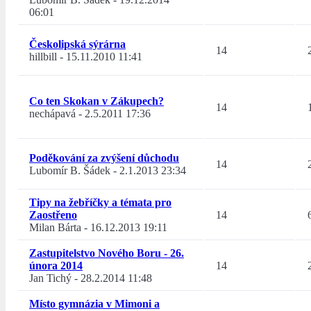
06:01
Českolipská sýrárna
14
hillbill
-
15.11.2010 11:41
Co ten Skokan v Zákupech?
14
nechápavá
-
2.5.2011 17:36
Poděkování za zvýšení důchodu
14
Lubomír B. Šádek
-
2.1.2013 23:34
Tipy na žebříčky a témata pro
Zaostřeno
14
Milan Bárta
-
16.12.2013 19:11
Zastupitelstvo Nového Boru - 26.
února 2014
14
Jan Tichý
-
28.2.2014 11:48
Místo gymnázia v Mimoni a