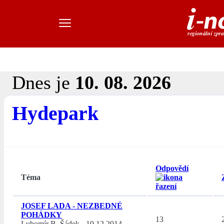
Dnes je
10. 08. 2026
Hydepark
Odpovědí
Téma
JOSEF LADA - NEZBEDNÉ
POHÁDKY
13
Lubomír B. Šádek
-
19.12.2014