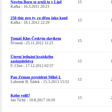
Novém Boru se zruší to v Lípě
15
Kafka
-
16.3.2011 20:23
250 tisíc pro ty, co dřou jako koně
15
Kafka
-
18.1.2012 22:29
Tomáš Klus Českým slavíkem
15
Šťoural
-
25.11.2012 11:25
Úterní jednání krajského
zastupitelstva
15
F, Chot
-
17.12.2012 02:57
Pan Zeman prezident Miloš I.
15
Lubomír B. Šádek
-
15.3.2013 15:52
Koho volit?
15
Jan Tichý
-
10.8.2017 16:10