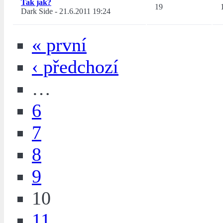
Tak jak?
19
Dark Side
-
21.6.2011 19:24
« první
‹ předchozí
…
6
7
8
9
10
11