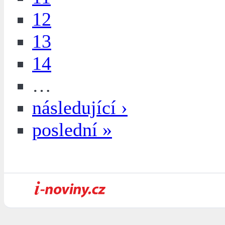
12
13
14
…
následující ›
poslední »