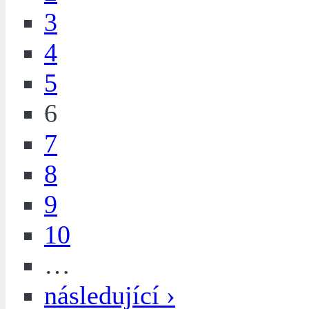
3
4
5
6
7
8
9
10
…
následující ›