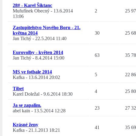
28# - Karel Šiktanc
Mufufínek Obecný
-
13.6.2014
2
25 9
13:06
Zastupitelstvo Nového Boru - 21.
května 2014
30
25 6
Jan Tichý
-
22.5.2014 11:40
Eurovolby - květen 2014
63
35 7
Jan Tichý
-
8.4.2014 15:00
MS ve fotbale 2014
5
22 8
Kafka
-
13.6.2014 20:02
Tibet
4
25 8
Karel Doležal
-
9.6.2014 18:30
Ja se zapalim.
23
27 3
abel kain
-
13.5.2014 12:28
Krásné ženy
41
35 6
Kafka
-
21.1.2013 18:21