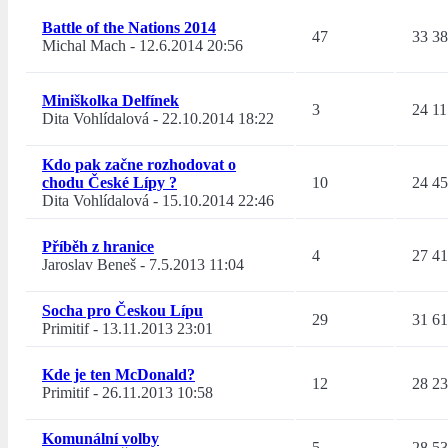
Battle of the Nations 2014
47
33 3
Michal Mach
-
12.6.2014 20:56
Miniškolka Delfínek
3
24 11
Dita Vohlídalová
-
22.10.2014 18:22
Kdo pak začne rozhodovat o
chodu České Lípy ?
10
24 4
Dita Vohlídalová
-
15.10.2014 22:46
Příběh z hranice
4
27 4
Jaroslav Beneš
-
7.5.2013 11:04
Socha pro Českou Lípu
29
31 6
Primitif
-
13.11.2013 23:01
Kde je ten McDonald?
12
28 2
Primitif
-
26.11.2013 10:58
Komunální volby
5
28 5