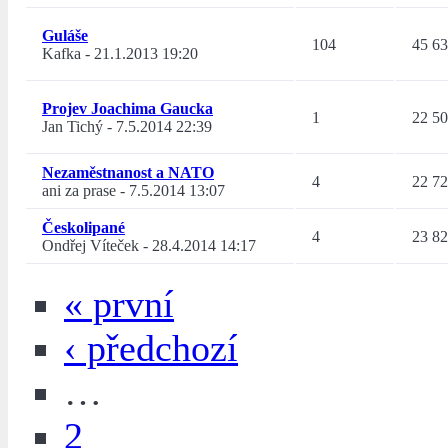
Guláše
104
45 6
Kafka
-
21.1.2013 19:20
Projev Joachima Gaucka
1
22 5
Jan Tichý
-
7.5.2014 22:39
Nezaměstnanost a NATO
4
22 7
ani za prase
-
7.5.2014 13:07
Českolipané
4
23 8
Ondřej Víteček
-
28.4.2014 14:17
« první
‹ předchozí
…
2