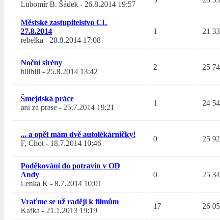
Lubomír B. Šádek
-
26.8.2014 19:57
Městské zastupitelstvo CL
27.8.2014
1
21 3
rebelka
-
28.8.2014 17:08
Noční sirény
2
25 7
hillbill
-
25.8.2014 13:42
Šmejdská práce
1
24 5
ani za prase
-
25.7.2014 19:21
... a opět mám dvě autolékárničky!
0
25 9
F, Chot
-
18.7.2014 10:46
Poděkování do potravin v OD
Andy
0
25 3
Lenka K
-
8.7.2014 10:01
Vraťme se už raději k filmům
17
26 0
Kafka
-
21.1.2013 19:19