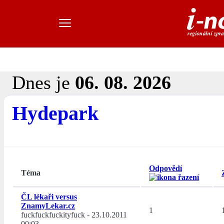
Dnes je
06. 08. 2026
Hydepark
Odpovědí
Téma
ČL lékaři versus
ZnamyLekar.cz
1
fuckfuckfuckityfuck
-
23.10.2011
00:03