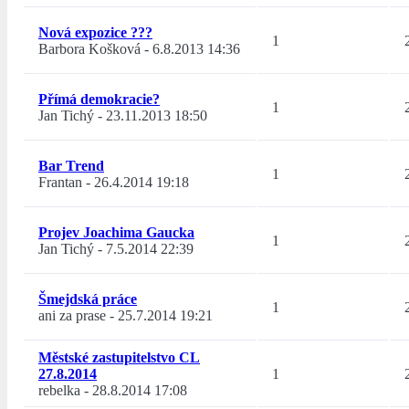
Nová expozice ???
1
Barbora Košková
-
6.8.2013 14:36
Přímá demokracie?
1
Jan Tichý
-
23.11.2013 18:50
Bar Trend
1
Frantan
-
26.4.2014 19:18
Projev Joachima Gaucka
1
Jan Tichý
-
7.5.2014 22:39
Šmejdská práce
1
ani za prase
-
25.7.2014 19:21
Městské zastupitelstvo CL
27.8.2014
1
rebelka
-
28.8.2014 17:08