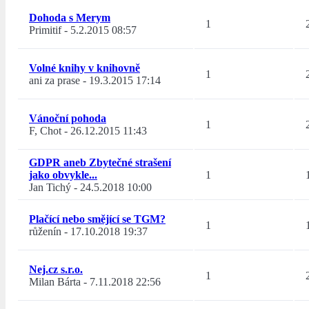
Dohoda s Merym
1
Primitif
-
5.2.2015 08:57
Volné knihy v knihovně
1
ani za prase
-
19.3.2015 17:14
Vánoční pohoda
1
F, Chot
-
26.12.2015 11:43
GDPR aneb Zbytečné strašení
jako obvykle...
1
Jan Tichý
-
24.5.2018 10:00
Plačící nebo smějící se TGM?
1
růženín
-
17.10.2018 19:37
Nej.cz s.r.o.
1
Milan Bárta
-
7.11.2018 22:56