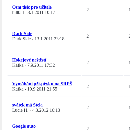
Osm tisíc pro učitele
2
hillbill
-
3.1.2011 10:17
Dark Side
2
Dark Side
-
13.1.2011 23:18
Hokejové neštěstí
2
Kafka
-
7.9.2011 17:32
Vymáhání příspěvku na SRPŠ
2
Kafka
-
19.9.2011 21:55
svátek má Stela
2
Lucie H.
-
4.3.2012 16:13
Google auto
2