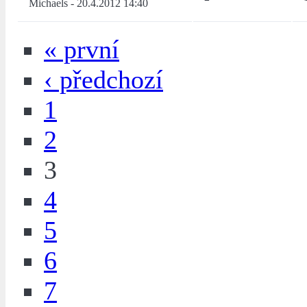
Michaels
-
20.4.2012 14:40
« první
‹ předchozí
1
2
3
4
5
6
7