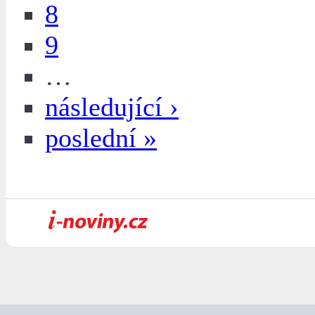
8
9
…
následující ›
poslední »