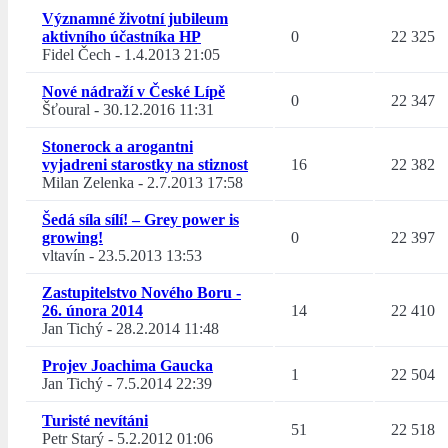
Významné životní jubileum
aktivního účastníka HP
0
22 325
Fidel Čech
-
1.4.2013 21:05
Nové nádraží v České Lípě
0
22 347
Šťoural
-
30.12.2016 11:31
Stonerock a arogantni
vyjadreni starostky na stiznost
16
22 382
Milan Zelenka
-
2.7.2013 17:58
Šedá síla sílí! – Grey power is
growing!
0
22 397
vltavín
-
23.5.2013 13:53
Zastupitelstvo Nového Boru -
26. února 2014
14
22 410
Jan Tichý
-
28.2.2014 11:48
Projev Joachima Gaucka
1
22 504
Jan Tichý
-
7.5.2014 22:39
Turisté nevítáni
51
22 518
Petr Starý
-
5.2.2012 01:06