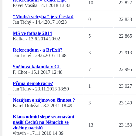
10
22 827
Pavel Vosála
-
4.1.2018 13:33
"Modrá velryba" je v Česku!
0
22 833
Jan Tichý
-
14.4.2017 10:23
MS ve fotbale 2014
5
22 865
Kafka
-
13.6.2014 20:02
Referendum - a BrExit?
3
22 913
Jan Tichý
-
29.6.2016 11:48
Sněhová kalamita v CL
7
22 995
F, Chot
-
15.1.2017 12:48
Přímá demokracie?
1
23 027
Jan Tichý
-
23.11.2013 18:50
Nezájem o zájmovou činnost ?
3
23 149
Karel Doležal
-
8.2.2011 18:49
Klaus odmítl slepé srovnávání
násilí Čechů na Němcích se
13
23 153
zločiny nacistů
vltavín
-
17.11.2010 14:39