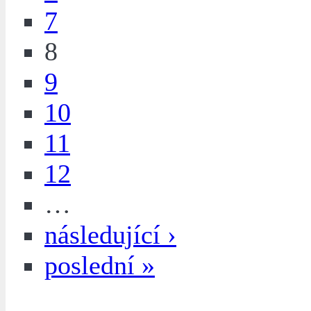
7
8
9
10
11
12
…
následující ›
poslední »