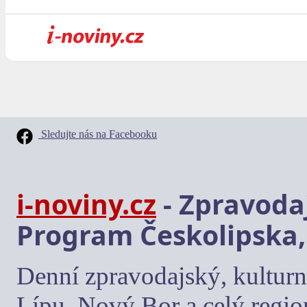
Sledujte nás na Facebooku
i-noviny.cz
- Zpravodaj
Program Českolipska,
Denní zpravodajský, kulturn
Lípu, Nový Bor a celý regio