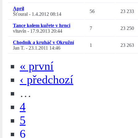
Apríl
56
23 233
Šťoural
-
1.4.2012 08:14
Tance kolem kuřete v hrnci
7
23 250
vltavín
-
17.9.2013 20:44
Chodník a kruháč v Okružní
1
23 263
Jan T.
-
23.1.2011 14:46
« první
‹ předchozí
…
4
5
6