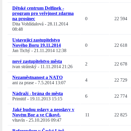
Dětské centrum Delfínek -
program pro veřejnost zdarma
na prosinec
0
22 594
Dita Vohlídalová
-
28.11.2014
08:48
Ustavující zastupitelstvo
Nového Boru 19.11.2014
0
22 618
Jan Tichý
-
21.11.2014 12:38
nové zastupitelstvo města
2
22 678
ivan stránský
-
11.11.2014 21:26
Nezaměstnanost a NATO
4
22 729
ani za prase
-
7.5.2014 13:07
Nádraží - brána do města
6
22 774
Primitif
-
19.11.2013 15:15
Jaké budou oslavy a neoslavy v
Novém Bor a ve Cikově.
11
22 825
vltavín
-
25.10.2016 09:47
Referendum v České Lípě