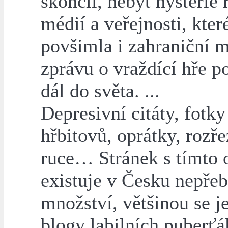
skončil, nebýt hysterie
médií a veřejnosti, které
povšimla i zahraniční m
zprávu o vraždící hře p
dál do světa. ...
Depresivní citáty, fotky
hřbitovů, oprátky, rozř
ruce… Stránek s tímto
existuje v Česku nepře
množství, většinou se j
blogy labilních puberťá