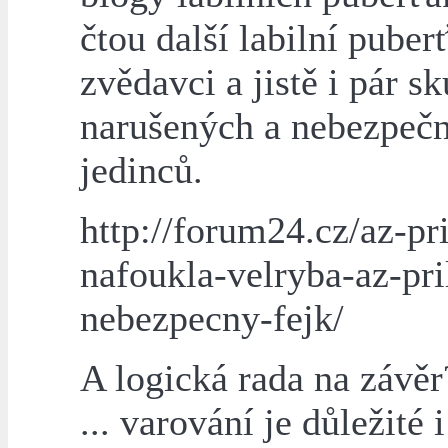
čtou další labilní puberť
zvědavci a jistě i pár s
narušených a nebezpeč
jedinců.
http://forum24.cz/az-pri
nafoukla-velryba-az-pri
nebezpecny-fejk/
A logická rada na závěr
... varování je důležité 