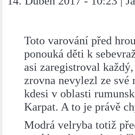
14. Duben 2017 - 10:23 | J
Toto varování před hrou
ponouká děti k sebevra
asi zaregistroval každý
zrovna nevylezl ze své 
kdesi v oblasti rumuns
Karpat. A to je právě c
Modrá velryba totiž př