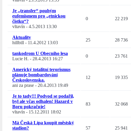
Je „transfer“ pouhým
eufemismem pro „etnickou
0
22 219
čistku“?
vltavín
-
4.5.2013 13:30
Aktuality
25
28 736
hillbill
-
11.4.2012 13:03
tankodrom U Obecního lesa
0
23 761
Lucie H.
-
28.4.2013 16:27
Americký totalitní terorismus
plánuje bombardování
12
19 335
Československa.
ani za prase
-
20.4.2013 19:49
Je to tady!!! Podvod se podařil,
byl ale včas odhalen! Hazard v
83
32 068
Boru pokračuje!
vltavín
-
15.12.2011 18:02
Má Česká Lípa koupit městský
stadion?
57
25 941