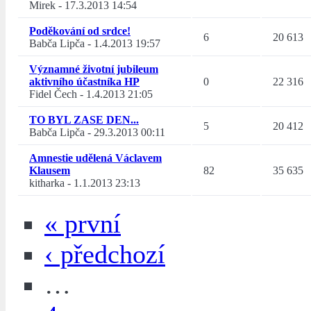
Mirek
-
17.3.2013 14:54
Poděkování od srdce!
6
20 613
Babča Lipča
-
1.4.2013 19:57
Významné životní jubileum
aktivního účastníka HP
0
22 316
Fidel Čech
-
1.4.2013 21:05
TO BYL ZASE DEN...
5
20 412
Babča Lipča
-
29.3.2013 00:11
Amnestie udělená Václavem
Klausem
82
35 635
kitharka
-
1.1.2013 23:13
« první
‹ předchozí
…