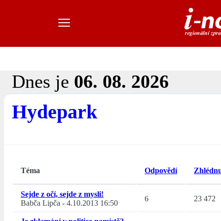
Dnes je
06. 08. 2026
Hydepark
Téma
Odpovědí
Zhlédnu
Sejde z očí, sejde z mysli!
6
23 472
Babča Lipča
-
4.10.2013 16:50