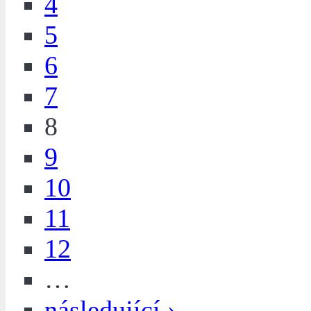
4
5
6
7
8
9
10
11
12
…
následující ›