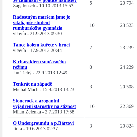
Je zklamání v politice namístě?
5
20 794
Zagalousch
-
10.10.2013 15:53
Radostným maršem jsme je
vítali, píše student
10
23 523
rumburského gymnázia
vltavín
-
21.9.2013 09:30
Tance kolem kuřete v hrnci
7
23 239
vltavín
-
17.9.2013 20:44
K charakteru současného
režimu
0
24 229
Jan Tichý
-
22.9.2013 12:49
Tenkrát na západě
3
20 508
Michal Mach
-
15.9.2013 13:23
Stonerock a arogantni
vyjadreni starostky na stiznost
16
22 369
Milan Zelenka
-
2.7.2013 17:58
O Undergroundu a p.Bártovi
3
20 824
Jirka
-
19.6.2013 02:37