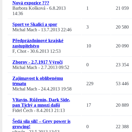
Nová expozice ???
Barbora Košková
-
6.8.2013
1
21 059
14:36
Sport ve Skalici a spor
3
20 580
Michal Mach
-
13.7.2013 22:46
Předprázdninové krajské
zastupitelstvo
10
20 090
F, Chot
-
30.6.2013 12:53
Zborov - 2.7.1917 Výročí
0
23 354
Michal Mach
-
2.7.2013 09:52
Zajímavost k oblíbenému
tématu
229
53 446
Michal Mach
-
24.4.2013 19:58
Vltavín, Růženín, Dark Side,
pan Tichý a mnozí další
17
20 889
Fidel Čech
-
8.4.2013 21:13
Šedá síla sílí! – Grey power is
growing!
0
22 388
vltavín
-
23.5.2013 13:53