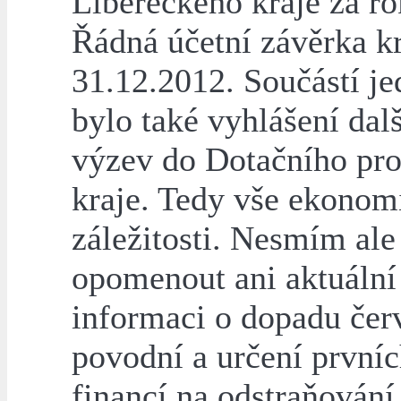
Libereckého kraje za ro
Řádná účetní závěrka kr
31.12.2012. Součástí je
bylo také vyhlášení dalš
výzev do Dotačního pr
kraje. Tedy vše ekonom
záležitosti. Nesmím ale
opomenout ani aktuální
informaci o dopadu če
povodní a určení první
financí na odstraňování