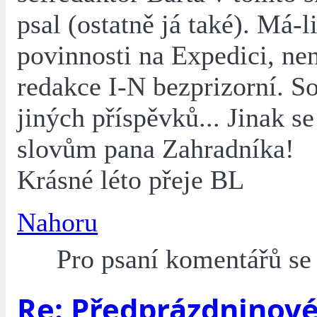
psal (ostatně já také). Má-l
povinnosti na Expedici, ne
redakce I-N bezprizorní. S
jiných příspěvků... Jinak se
slovům pana Zahradníka!
Krásné léto přeje BL
Nahoru
Pro psaní komentářů s
Re: Předprázdninové