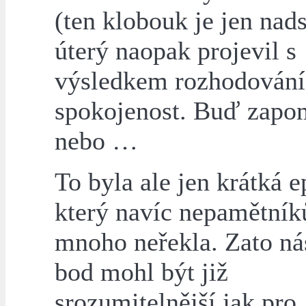
(ten klobouk je jen nad
úterý naopak projevil s
výsledkem rozhodová
spokojenost. Buď zapo
nebo …
To byla ale jen krátká e
který navíc nepamětní
mnoho neřekla. Zato nás
bod mohl být již
srozumitelnější jak pro