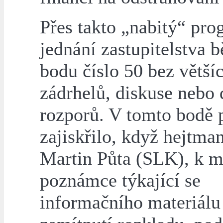
Přes takto „nabitý“ pr
jednání zastupitelstva 
bodu číslo 50 bez větší
zádrhelů, diskuse nebo
rozporů. V tomto bodě 
zajiskřilo, když hejtman
Martin Půta (SLK), k m
poznámce týkající se
informačního materiálu