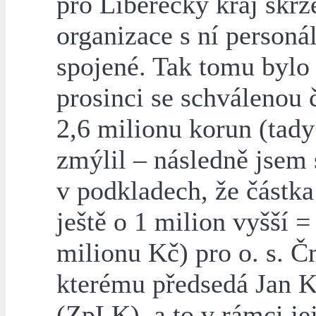
pro Liberecký kraj skrz
organizace s ní personá
spojené. Tak tomu bylo
prosinci se schválenou 
2,6 milionu korun (tady
zmýlil – následně jsem 
v podkladech, že částka
ještě o 1 milion vyšší =
milionu Kč) pro o. s. Č
kterému předsedá Jan K
(ZpLK), a to v rámci je