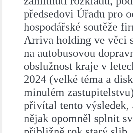
zamítnutí rozkladu, po
předsedovi Úřadu pro o
hospodářské soutěže fi
Arriva holding ve věci 
na autobusovou doprav
obslužnost kraje v lete
2024 (velké téma a dis
minulém zastupitelstvu)
přivítal tento výsledek, 
nějak opomněl splnit sv
přibližně rok starý slib