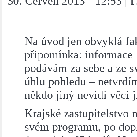
30. Červen 2013 - 12:53 | F
Na úvod jen obvyklá fa
připomínka: informace
podávám za sebe a ze s
úhlu pohledu – netvrdí
někdo jiný nevidí věci j
Krajské zastupitelstvo 
svém programu, po dop