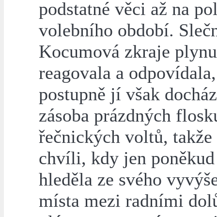
podstatné věci až na po
volebního období. Sleč
Kocumová zkraje plynu
reagovala a odpovídala,
postupně jí však docház
zásoba prázdných flosku
řečnických voltů, takže
chvíli, kdy jen poněkud
hleděla ze svého vyvýš
místa mezi radními dol