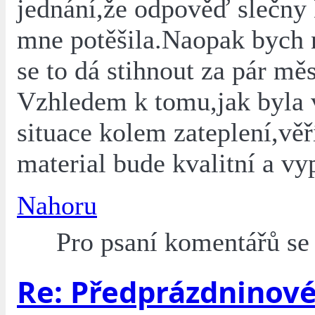
jednání,že odpověď slečn
mne potěšila.Naopak bych n
se to dá stihnout za pár měs
Vzhledem k tomu,jak byla 
situace kolem zateplení,vě
material bude kvalitní a vy
Nahoru
Pro psaní komentářů s
Re: Předprázdninové