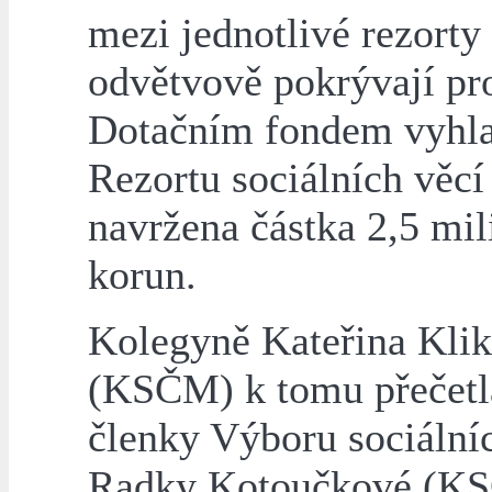
mezi jednotlivé rezorty 
odvětvově pokrývají p
Dotačním fondem vyhla
Rezortu sociálních věcí
navržena částka 2,5 mil
korun.
Kolegyně Kateřina Kli
(KSČM) k tomu přečetl
členky Výboru sociální
Radky Kotoučkové (K