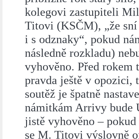
kolegovi zastupiteli Mil
Titovi (KSČM), „že sní
i s odznaky“, pokud nám
následně rozkladu) neb
vyhověno. Před rokem t
pravda ještě v opozici, t
soutěž je špatně nastav
námitkám Arrivy bude
jistě vyhověno – pokud 
se M. Titovi výslovně 