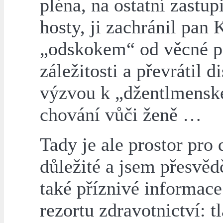
pléna, na ostatní zastupi
hosty, ji zachránil pan 
„odskokem“ od věcné p
záležitosti a převrátil d
výzvou k „džentlmens
chování vůči ženě …
Tady je ale prostor pro 
důležité a jsem přesvěd
také příznivé informace
rezortu zdravotnictví: t