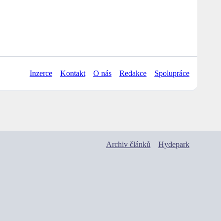
Inzerce
Kontakt
O nás
Redakce
Spolupráce
Archiv článků
Hydepark