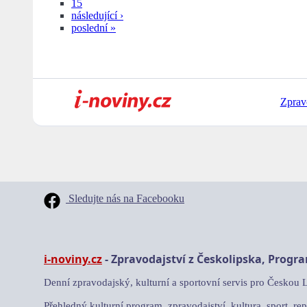
15
následující ›
poslední »
Zprav
Sledujte nás na Facebooku
i-noviny.cz
- Zpravodajství z Českolipska, Progr
Denní zpravodajský, kulturní a sportovní servis pro Českou 
Přehledný kulturní program, zpravodajství, kultura, sport, rep