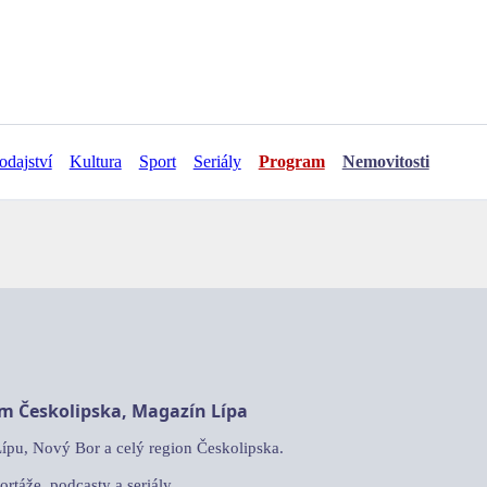
odajství
Kultura
Sport
Seriály
Program
Nemovitosti
am Českolipska, Magazín Lípa
Lípu, Nový Bor a celý region Českolipska.
ortáže, podcasty a seriály.