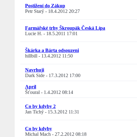
Postižení do Zákup
Petr Starý
-
18.4.2012 20:27
Farmářské trhy Škroupák Česká Lípa
Lucie H.
-
18.5.2011 17:01
Škárka a Bárta odsouzeni
hillbill
-
13.4.2012 11:50
Navrhuji
Dark Side
-
17.3.2012 17:00
Apríl
Šťoural
-
1.4.2012 08:14
Co by kdyby 2
Jan Tichý
-
15.3.2012 11:31
Co by kdyby
Michal Mach
-
27.2.2012 08:18