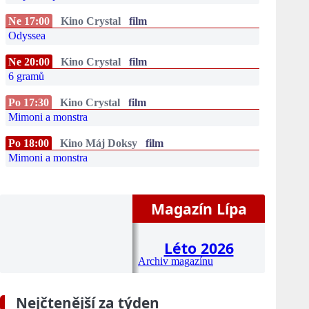
Ne 17:00
Kino Crystal
film
Odyssea
Ne 20:00
Kino Crystal
film
6 gramů
Po 17:30
Kino Crystal
film
Mimoni a monstra
Po 18:00
Kino Máj Doksy
film
Mimoni a monstra
Magazín Lípa
Léto 2026
Archiv magazínu
Nejčtenější za týden