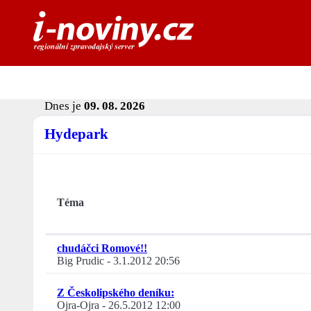
Dnes je
09. 08. 2026
Hydepark
Téma
chudáčci Romové!!
Big Prudic
-
3.1.2012 20:56
Z Českolipského deníku:
Ojra-Ojra
-
26.5.2012 12:00