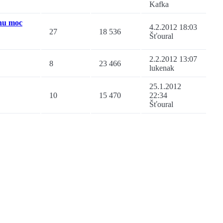
Kafka
chu moc
4.2.2012 18:03
27
18 536
Šťoural
2.2.2012 13:07
8
23 466
lukenak
25.1.2012
10
15 470
22:34
Šťoural