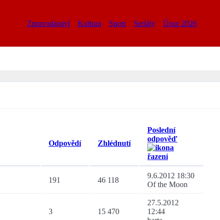
Zpravodajství
Kultura
Sport
Seriály
Únor 2026
Poslední
odpověď
Odpovědí
Zhlédnutí
9.6.2012 18:30
191
46 118
Of the Moon
27.5.2012
3
15 470
12:44