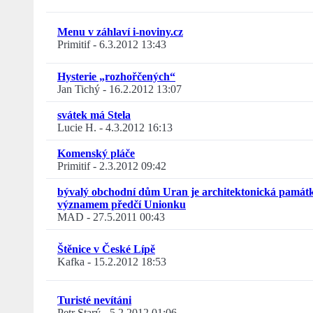
Menu v záhlaví i-noviny.cz
Primitif
-
6.3.2012 13:43
Hysterie „rozhořčených“
Jan Tichý
-
16.2.2012 13:07
svátek má Stela
Lucie H.
-
4.3.2012 16:13
Komenský pláče
Primitif
-
2.3.2012 09:42
bývalý obchodní dům Uran je architektonická památk
významem předčí Unionku
MAD
-
27.5.2011 00:43
Štěnice v České Lípě
Kafka
-
15.2.2012 18:53
Turisté nevítáni
Petr Starý
-
5.2.2012 01:06