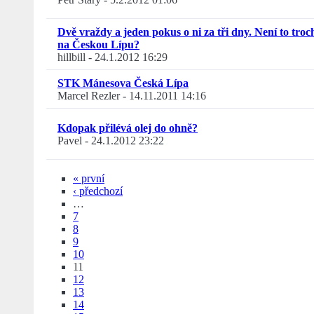
Dvě vraždy a jeden pokus o ni za tři dny. Není to tro
na Českou Lípu?
hillbill
-
24.1.2012 16:29
STK Mánesova Česká Lípa
Marcel Rezler
-
14.11.2011 14:16
Kdopak přilévá olej do ohně?
Pavel
-
24.1.2012 23:22
« první
‹ předchozí
…
7
8
9
10
11
12
13
14