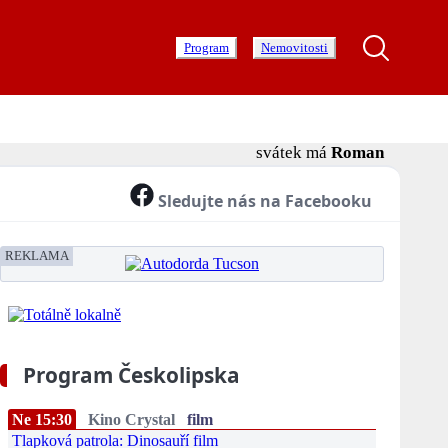
Program
Nemovitosti
svátek má
Roman
Sledujte nás na Facebooku
REKLAMA
Program Českolipska
Ne 15:30
Kino Crystal
film
Tlapková patrola: Dinosauří film