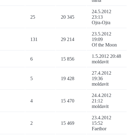
barta
24.5.2012
25
20 345
23:13
Ojra-Ojra
23.5.2012
131
29 214
19:09
Of the Moon
1.5.2012 20:48
6
15 856
moldavit
27.4.2012
5
19 428
19:36
moldavit
24.4.2012
4
15 470
21:12
moldavit
23.4.2012
2
15 469
15:52
Faethor