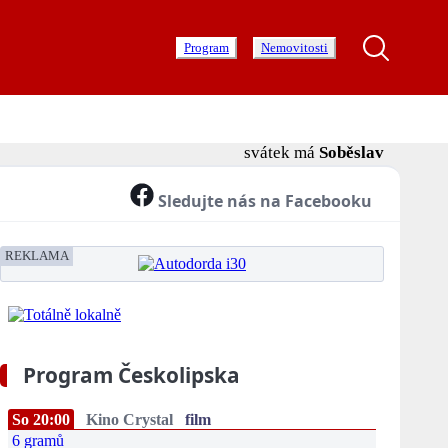
Program
Nemovitosti
svátek má
Soběslav
Sledujte nás na Facebooku
REKLAMA
Program Českolipska
So 20:00
Kino Crystal
film
6 gramů