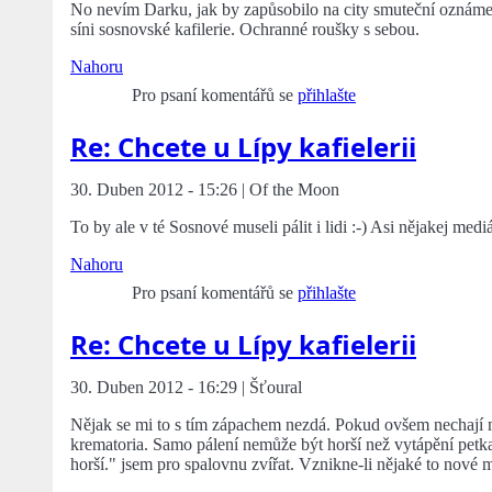
No nevím Darku, jak by zapůsobilo na city smuteční oznámen
síni sosnovské kafilerie. Ochranné roušky s sebou.
Nahoru
Pro psaní komentářů se
přihlašte
Re: Chcete u Lípy kafielerii
30. Duben 2012 - 15:26 | Of the Moon
To by ale v té Sosnové museli pálit i lidi :-) Asi nějakej mediá
Nahoru
Pro psaní komentářů se
přihlašte
Re: Chcete u Lípy kafielerii
30. Duben 2012 - 16:29 | Šťoural
Nějak se mi to s tím zápachem nezdá. Pokud ovšem nechají mr
krematoria. Samo pálení nemůže být horší než vytápění petk
horší." jsem pro spalovnu zvířat. Vznikne-li nějaké to nové m