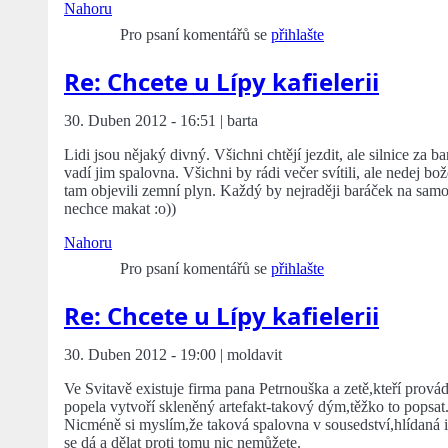
Nahoru
Pro psaní komentářů se
přihlašte
Re: Chcete u Lípy kafielerii
30. Duben 2012 - 16:51 | barta
Lidi jsou nějaký divný. Všichni chtějí jezdit, ale silnice za 
vadí jim spalovna. Všichni by rádi večer svítili, ale nedej b
tam objevili zemní plyn. Každý by nejraději baráček na samot
nechce makat :o))
Nahoru
Pro psaní komentářů se
přihlašte
Re: Chcete u Lípy kafielerii
30. Duben 2012 - 19:00 | moldavit
Ve Svitavě existuje firma pana Petrnouška a zetě,kteří prová
popela vytvoří skleněný artefakt-takový dým,těžko to popsat
Nicméně si myslím,že taková spalovna v sousedství,hlídaná in
se dá a dělat proti tomu nic nemůžete.