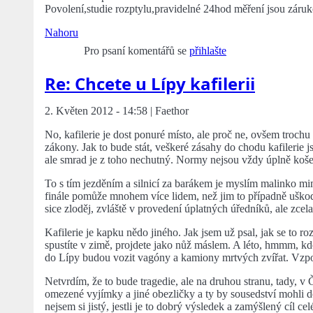
Povolení,studie rozptylu,pravidelné 24hod měření jsou záru
Nahoru
Pro psaní komentářů se
přihlašte
Re: Chcete u Lípy kafilerii
2. Květen 2012 - 14:58 | Faethor
No, kafilerie je dost ponuré místo, ale proč ne, ovšem trochu
zákony. Jak to bude stát, veškeré zásahy do chodu kafilerie 
ale smrad je z toho nechutný. Normy nejsou vždy úplně košer
To s tím jezděním a silnicí za barákem je myslím malinko mi
finále pomůže mnohem více lidem, než jim to případně uškodí.
sice zloděj, zvláště v provedení úplatných úředníků, ale zcela
Kafilerie je kapku nědo jiného. Jak jsem už psal, jak se to ro
spustíte v zimě, projdete jako nůž máslem. A léto, hmmm, kdo
do Lípy budou vozit vagóny a kamiony mrtvých zvířat. Vz
Netvrdím, že to bude tragedie, ale na druhou stranu, tady, v
omezené vyjímky a jiné obezličky a ty by sousedství mohli d
nejsem si jistý, jestli je to dobrý výsledek a zamýšlený cíl cel