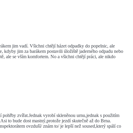
barákem jim vadí. Všichni chtějí házet odpadky do popelnic, ale
ože, kdyby jim za barákem postavili úložiště jaderného odpadu nebo
ě, ale se vším komfortem. No a všichni chtějí práci, ale nikdo
dí pohřby zvířat.Jednak vyrobí skleněnou urnu,jednak s použitím
.Asi to bude dost mastný,protože jezdí skutečně až do Brna.
spektorátem ovzduší/ znám to/ je lepší než soused,který spálí co