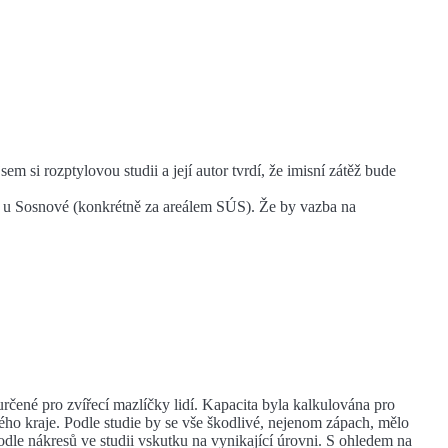
sem si rozptylovou studii a její autor tvrdí, že imisní zátěž bude
č u Sosnové (konkrétně za areálem SÚS). Že by vazba na
čené pro zvířecí mazlíčky lidí. Kapacita byla kalkulována pro
ého kraje. Podle studie by se vše škodlivé, nejenom zápach, mělo
odle nákresů ve studii vskutku na vynikající úrovni. S ohledem na