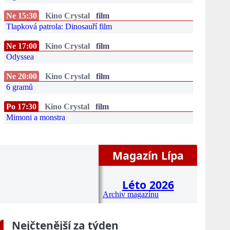
Ne 15:30
Kino Crystal
film
Tlapková patrola: Dinosauří film
Ne 17:00
Kino Crystal
film
Odyssea
Ne 20:00
Kino Crystal
film
6 gramů
Po 17:30
Kino Crystal
film
Mimoni a monstra
Magazín Lípa
Léto 2026
Archiv magazínu
Nejčtenější za týden