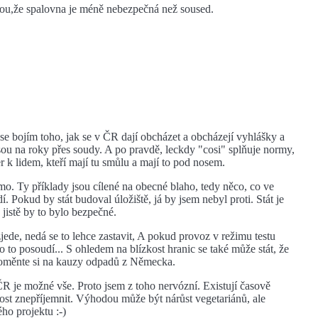
kou,že spalovna je méně nebezpečná než soused.
 se bojím toho, jak se v ČR dají obcházet a obcházejí vyhlášky a
jsou na roky přes soudy. A po pravdě, leckdy "cosi" splňuje normy,
 k lidem, kteří mají tu smůlu a mají to pod nosem.
mo. Ty příklady jsou cílené na obecné blaho, tedy něco, co ve
 Pokud by stát budoval úložiště, já by jsem nebyl proti. Stát je
 jistě by to bylo bezpečné.
zjede, nedá se to lehce zastavit, A pokud provoz v režimu testu
 to posoudí... S ohledem na blízkost hranic se také může stát, že
poměnte si na kauzy odpadů z Německa.
 ČR je možné vše. Proto jsem z toho nervózní. Existují časově
ost znepříjemnit. Výhodou může být nárůst vegetariánů, ale
ého projektu :-)