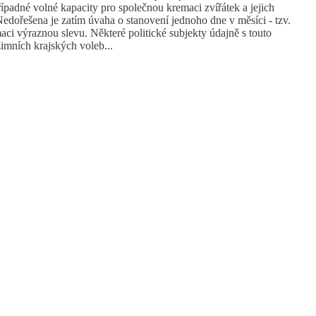
ípadné volné kapacity pro společnou kremaci zvířátek a jejich
Nedořešena je zatím úvaha o stanovení jednoho dne v měsíci - tzv.
aci výraznou slevu. Některé politické subjekty údajně s touto
imních krajských voleb...