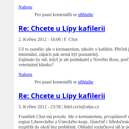
Nahoru
Pro psaní komentářů se
přihlašte
Re: Chcete u Lípy kafilerii
2. Květen 2012 - 16:06 | F. Chot
Už to zaznělo: jde o krematorium, nikoliv o kafilérii. Přečetl j
minimální, zápach pak nemá být poznatelný.
Zajímalo by mě, když je ale podnikatel z Nového Boru, pro
veterinární kliniku?
Nahoru
Pro psaní komentářů se
přihlašte
Re: Chcete u Lípy kafilerii
5. Květen 2012 - 23:58 | fidel.cech@atlas.cz
František Chot má pravdu. Jde o krematorium, prvoplánově ur
region Libereckého a Ústeckého kraje, částečně i Středočesk
rozptýlit do okolí bez problémů. Obřadní rozlučková síň je p