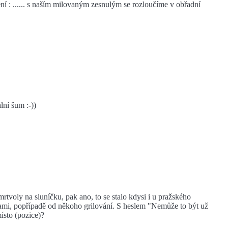
í : ...... s naším milovaným zesnulým se rozloučíme v obřadní
lní šum :-))
tvoly na sluníčku, pak ano, to se stalo kdysi i u pražského
ami, popřípadě od někoho grilování. S heslem "Nemůže to být už
ísto (pozice)?