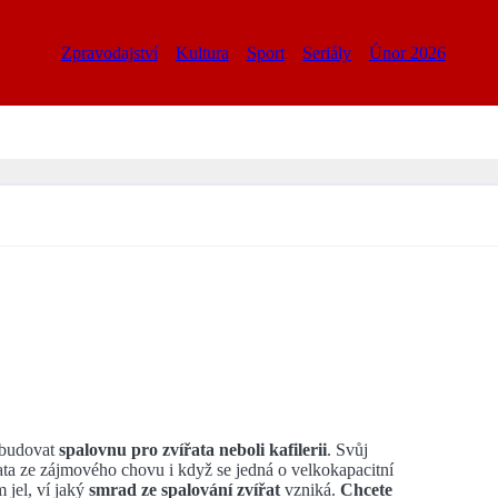
Zpravodajství
Kultura
Sport
Seriály
Únor 2026
ybudovat
spalovnu pro zvířata neboli kafilerii
. Svůj
ta ze zájmového chovu i když se jedná o velkokapacitní
m jel, ví jaký
smrad ze spalování zvířat
vzniká.
Chcete