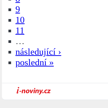
9
10
11
…
následující ›
poslední »