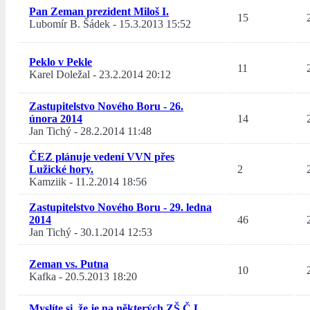
Pan Zeman prezident Miloš I.
15
Lubomír B. Šádek
-
15.3.2013 15:52
Peklo v Pekle
11
Karel Doležal
-
23.2.2014 20:12
Zastupitelstvo Nového Boru - 26.
února 2014
14
Jan Tichý
-
28.2.2014 11:48
ČEZ plánuje vedení VVN přes
Lužické hory.
2
Kamziik
-
11.2.2014 18:56
Zastupitelstvo Nového Boru - 29. ledna
2014
46
Jan Tichý
-
30.1.2014 12:53
Zeman vs. Putna
10
Kafka
-
20.5.2013 18:20
Myslíte si, že je na některých ZŠ Č.L.