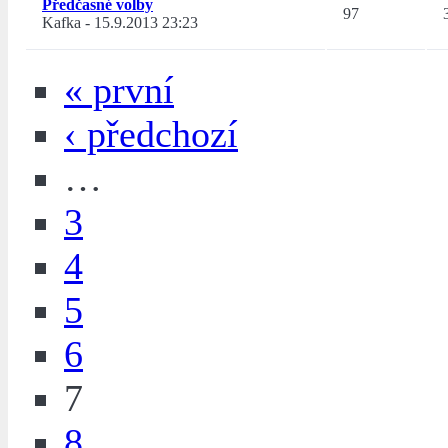
Předčasné volby
97
Kafka
-
15.9.2013 23:23
« první
‹ předchozí
…
3
4
5
6
7
8