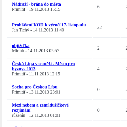
Nádraží - brána do města
6
Primitif
-
19.11.2013 15:15
Prohlášení KOD k výročí 17. listopadu
22
Jan Tichý
-
14.11.2013 11:40
objížďka
2
Mirlub
-
14.11.2013 05:57
Česká Lípa v soutěži - Město pro
byznys 2013
4
Primitif
-
11.11.2013 12:15
Socha pro Českou Lípu
0
Primitif
-
13.11.2013 23:01
Mezi nebem a zemí,dušičkové
rozjímání
0
růženín
-
12.11.2013 01:01