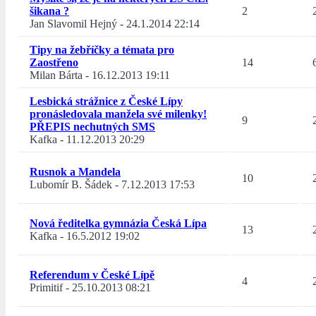
šikana ?
2
Jan Slavomil Hejný
-
24.1.2014 22:14
Tipy na žebříčky a témata pro
Zaostřeno
14
Milan Bárta
-
16.12.2013 19:11
Lesbická strážnice z České Lípy
pronásledovala manžela své milenky!
9
PŘEPIS nechutných SMS
Kafka
-
11.12.2013 20:29
Rusnok a Mandela
10
Lubomír B. Šádek
-
7.12.2013 17:53
Nová ředitelka gymnázia Česká Lípa
13
Kafka
-
16.5.2012 19:02
Referendum v České Lípě
4
Primitif
-
25.10.2013 08:21