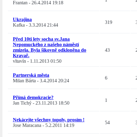
Frantan
-
26.4.2014 19:18
Ukrajina
319
Kafka
-
3.3.2014 21:44
Před 10ti lety socha sv.Jana
Nepomuckého z našeho náměstí
zmizela. Byla šikovně odkloněna do
43
Kravař.
vltavín
-
1.11.2013 01:50
Partnerská města
6
Milan Bárta
-
3.4.2014 20:24
Přímá demokracie?
1
Jan Tichý
-
23.11.2013 18:50
Nekácejte všechny topoly, prosím !
54
Jose Maracana
-
5.2.2011 14:19