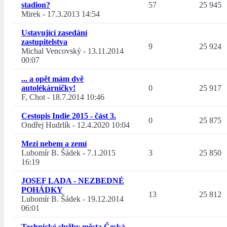
stadion?
57
25 945
Mirek
-
17.3.2013 14:54
Ustavující zasedání
zastupitelstva
9
25 924
Michal Vencovský
-
13.11.2014
00:07
... a opět mám dvě
autolékárničky!
0
25 917
F, Chot
-
18.7.2014 10:46
Cestopis Indie 2015 - část 3.
0
25 875
Ondřej Hudrlík
-
12.4.2020 10:04
Mezi nebem a zemí
Lubomír B. Šádek
-
7.1.2015
3
25 850
16:19
JOSEF LADA - NEZBEDNÉ
POHÁDKY
13
25 812
Lubomír B. Šádek
-
19.12.2014
06:01
Technické služby města Česká