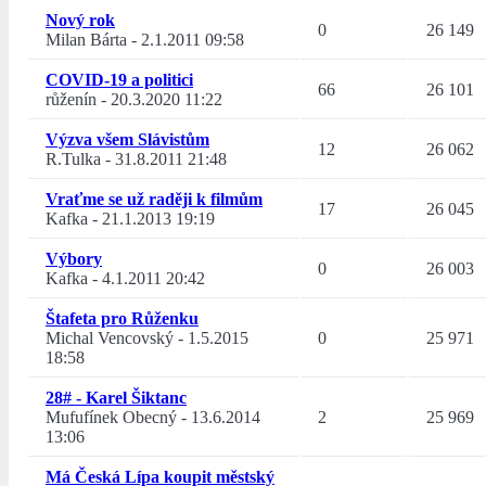
Nový rok
0
26 149
Milan Bárta
-
2.1.2011 09:58
COVID-19 a politici
66
26 101
růženín
-
20.3.2020 11:22
Výzva všem Slávistům
12
26 062
R.Tulka
-
31.8.2011 21:48
Vraťme se už raději k filmům
17
26 045
Kafka
-
21.1.2013 19:19
Výbory
0
26 003
Kafka
-
4.1.2011 20:42
Štafeta pro Růženku
Michal Vencovský
-
1.5.2015
0
25 971
18:58
28# - Karel Šiktanc
Mufufínek Obecný
-
13.6.2014
2
25 969
13:06
Má Česká Lípa koupit městský