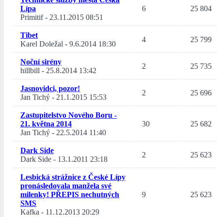
Lípa
6
25 804
Primitif
-
23.11.2015 08:51
Tibet
4
25 799
Karel Doležal
-
9.6.2014 18:30
Noční sirény
2
25 735
hillbill
-
25.8.2014 13:42
Jasnovidci, pozor!
2
25 696
Jan Tichý
-
21.1.2015 15:53
Zastupitelstvo Nového Boru -
21. května 2014
30
25 682
Jan Tichý
-
22.5.2014 11:40
Dark Side
2
25 623
Dark Side
-
13.1.2011 23:18
Lesbická strážnice z České Lípy
pronásledovala manžela své
milenky! PŘEPIS nechutných
9
25 623
SMS
Kafka
-
11.12.2013 20:29