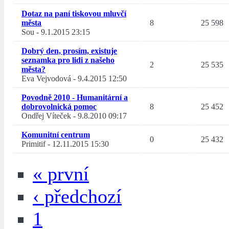
Dotaz na paní tiskovou mluvčí
města
8
25 598
Sou
-
9.1.2015 23:15
Dobrý den, prosím, existuje
seznamka pro lidi z našeho
2
25 535
města?
Eva Vejvodová
-
9.4.2015 12:50
Povodně 2010 - Humanitární a
dobrovolnická pomoc
8
25 452
Ondřej Víteček
-
9.8.2010 09:17
Komunitní centrum
0
25 432
Primitif
-
12.11.2015 15:30
« první
‹ předchozí
1