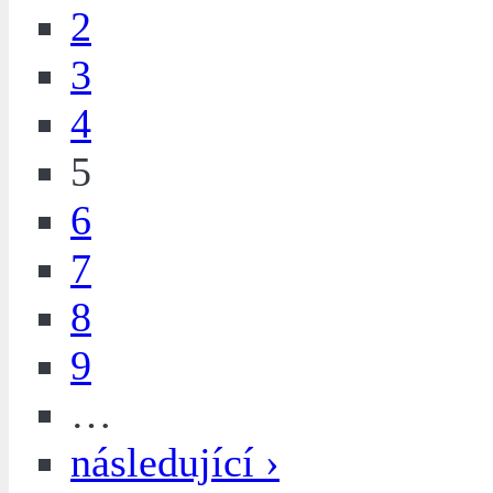
2
3
4
5
6
7
8
9
…
následující ›