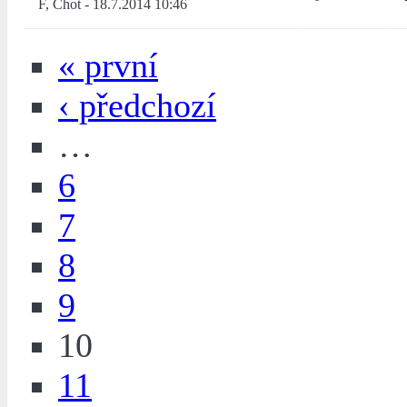
F, Chot
-
18.7.2014 10:46
« první
‹ předchozí
…
6
7
8
9
10
11