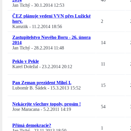
Jan Tichý
-
30.1.2014 12:53
ČEZ plánuje vedení VVN přes Lužické
hory.
2
Kamziik
-
11.2.2014 18:56
Zastupitelstvo Nového Boru - 26. února
2014
14
Jan Tichý
-
28.2.2014 11:48
Peklo v Pekle
11
Karel Doležal
-
23.2.2014 20:12
Pan Zeman prezident Miloš I.
15
Lubomír B. Šádek
-
15.3.2013 15:52
Nekácejte všechny topoly, prosím !
54
Jose Maracana
-
5.2.2011 14:19
Přímá demokracie?
1
Jan Tichý
-
23.11.2013 18:50