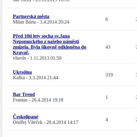
Partnerská města
6
Milan Bárta
-
3.4.2014 20:24
Před 10ti lety socha sv.Jana
Nepomuckého z našeho náměstí
zmizela. Byla šikovně odkloněna do
43
Kravař.
vltavín
-
1.11.2013 01:50
Ukrajina
319
Kafka
-
3.3.2014 21:44
Bar Trend
1
Frantan
-
26.4.2014 19:18
Českolipané
4
Ondřej Víteček
-
28.4.2014 14:17