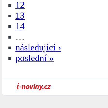
12
13
14
…
následující ›
poslední »