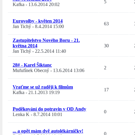
5
Kafka
-
13.6.2014 20:02
Eurovolby - květen 2014
63
Jan Tichý
-
8.4.2014 15:00
Zastupitelstvo Nového Boru - 21.
května 2014
30
Jan Tichý
-
22.5.2014 11:40
28# - Karel Šiktanc
2
Mufufínek Obecný
-
13.6.2014 13:06
Vraťme se už raději k filmům
17
Kafka
-
21.1.2013 19:19
Poděkování do potravin v OD Andy
0
Lenka K
-
8.7.2014 10:01
... a opět mám dvě autolékárničky!
0