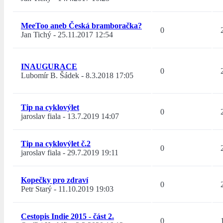
MeeToo aneb Česká bramboračka?
0
Jan Tichý
-
25.11.2017 12:54
INAUGURACE
0
Lubomír B. Šádek
-
8.3.2018 17:05
Tip na cyklovýlet
0
jaroslav fiala
-
13.7.2019 14:07
Tip na cyklovýlet č.2
0
jaroslav fiala
-
29.7.2019 19:11
Kopečky pro zdraví
0
Petr Starý
-
11.10.2019 19:03
Cestopis Indie 2015 - část 2.
0