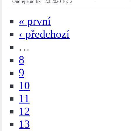
Ondřej Hudrlík
-
2.3.2020 16:12
« první
‹ předchozí
…
8
9
10
11
12
13