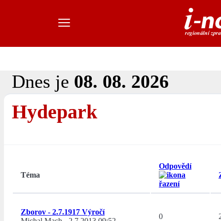
Dnes je
08. 08. 2026
Hydepark
Odpovědí
Téma
Zborov - 2.7.1917 Výročí
0
Michal Mach
-
2.7.2013 09:52