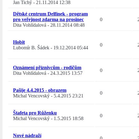
Jan Tichý
-
21.11.2014 12:38
Dětské centrum Delfínek - program
pro veřejnost zdarma na prosinec
0
Dita Vohlídalová
-
28.11.2014 08:48
Hobit
0
Lubomír B. Šádek
-
19.12.2014 05:44
Oznámení příznivcům - rodičům
0
Dita Vohlídalová
-
24.3.2015 13:57
Pašije 4.4.2015 - obrazem
0
Michal Vencovský
-
5.4.2015 23:21
Štafeta pro Růženku
0
Michal Vencovský
-
1.5.2015 18:58
Nové nádraží
0