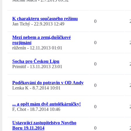
K charakteru současného režimu
0
Jan Tichý
-
22.9.2013 12:49
Mezi nebem a zemí,dušičkové
rozjímání
0
růženín
-
12.11.2013 01:01
Socha pro Českou Lípu
0
Primitif
-
13.11.2013 23:01
Poděkování do potravin v OD Andy
0
Lenka K
-
8.7.2014 10:01
... a opět mám dvě autolékárničky!
0
F, Chot
-
18.7.2014 10:46
Ustavující zastupitelstvo Nového
Boru 19.11.2014
0