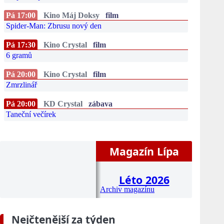
Pá 17:00
Kino Máj Doksy
film
Spider-Man: Zbrusu nový den
Pá 17:30
Kino Crystal
film
6 gramů
Pá 20:00
Kino Crystal
film
Zmrzlinář
Pá 20:00
KD Crystal
zábava
Taneční večírek
Magazín Lípa
Léto 2026
Archiv magazínu
Nejčtenější za týden