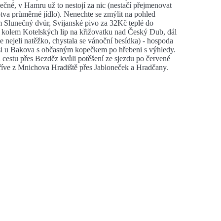
ečné, v Hamru už to nestojí za nic (nestačí přejmenovat
va průměrné jídlo). Nenechte se zmýlit na pohled
Slunečný dvůr, Svijanské pivo za 32Kč teplé do
 kolem Kotelských lip na křižovatku nad Český Dub, dál
me nejeli natěžko, chystala se vánoční besídka) - hospoda
vsi u Bakova s občasným kopečkem po hřebeni s výhledy.
 cestu přes Bezděz kvůli potěšení ze sjezdu po červené
 dříve z Mnichova Hradiště přes Jabloneček a Hradčany.