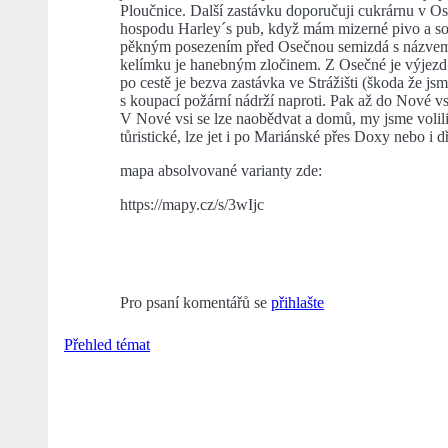
Ploučnice. Další zastávku doporučuji cukrárnu v Os
hospodu Harley´s pub, když mám mizerné pivo a sot
pěkným posezením před Osečnou semizdá s názvem 
kelímku je hanebným zločinem. Z Osečné je výjezd
po cestě je bezva zastávka ve Strážišti (škoda že js
s koupací požární nádrží naproti. Pak až do Nové 
V Nové vsi se lze naobědvat a domů, my jsme volili
tůristické, lze jet i po Mariánské přes Doxy nebo i
mapa absolvované varianty zde:
https://mapy.cz/s/3wIjc
Pro psaní komentářů se
přihlašte
Přehled témat