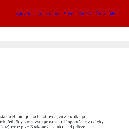
Zpravodajství
Kultura
Sport
Seriály
Únor 2026
sta do Hamru je trochu otravná jen zpočátku po
ích třetí třídy s mizivým provozem. Doporučené zastávky
ak výborné pivo Krakonoš u silnice nad průrvou