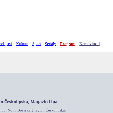
odajství
Kultura
Sport
Seriály
Program
Nemovitosti
am Českolipska, Magazín Lípa
Lípu, Nový Bor a celý region Českolipska.