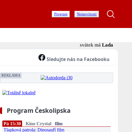
Program
Nemovitosti
svátek má
Lada
Sledujte nás na Facebooku
REKLAMA
Program Českolipska
Pá 15:30
Kino Crystal
film
Tlapková patrola: Dinosauří film