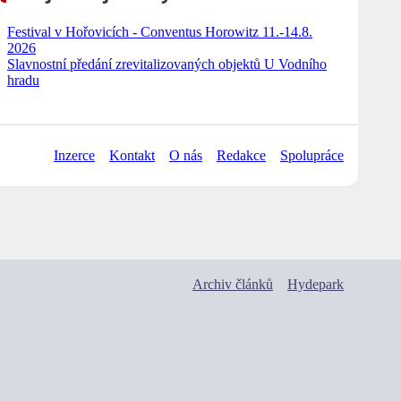
Festival v Hořovicích - Conventus Horowitz 11.-14.8.
2026
Slavnostní předání zrevitalizovaných objektů U Vodního
hradu
Inzerce
Kontakt
O nás
Redakce
Spolupráce
Archiv článků
Hydepark