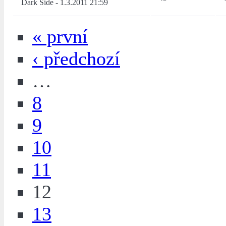
Dark Side
-
1.3.2011 21:59
« první
‹ předchozí
…
8
9
10
11
12
13