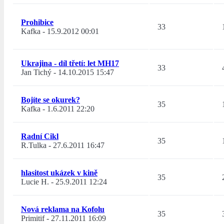
Prohibice
33
Kafka
-
15.9.2012 00:01
Ukrajina - díl třetí: let MH17
33
Jan Tichý
-
14.10.2015 15:47
Bojíte se okurek?
35
Kafka
-
1.6.2011 22:20
Radní Cikl
35
R.Tulka
-
27.6.2011 16:47
hlasitost ukázek v kině
35
Lucie H.
-
25.9.2011 12:24
Nová reklama na Kofolu
35
Primitif
-
27.11.2011 16:09