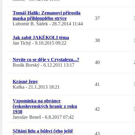
Tomáš Halík: Zemanovi přirostla
maska přihlouplého strýce
37
Lubomír B. Šádek
-
28.7.2014 11:44
Jak zabít JAKÉKOLI téma
38
Jan Tichý
-
9.10.2015 09:22
Nevíte co se děje v Crystalexu...?
40
Borák Borský
-
6.12.2011 13:17
Krásné ženy
41
Kafka
-
21.1.2013 18:21
Vzpomínka na obránce
československých hranic z roku
42
1938
Jaroslav Beneš
-
6.8.2017 07:42
Sčítání lidu a bůhví čeho ještě
43