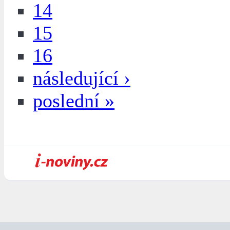
14
15
16
následující ›
poslední »