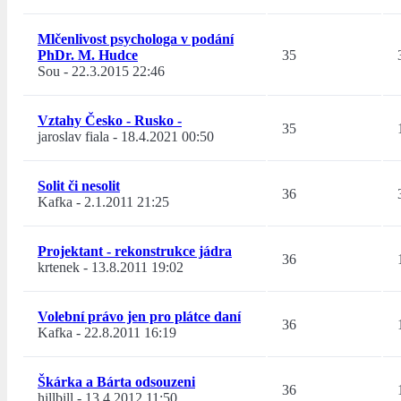
Mlčenlivost psychologa v podání
PhDr. M. Hudce
35
Sou
-
22.3.2015 22:46
Vztahy Česko - Rusko -
35
jaroslav fiala
-
18.4.2021 00:50
Solit či nesolit
36
Kafka
-
2.1.2011 21:25
Projektant - rekonstrukce jádra
36
krtenek
-
13.8.2011 19:02
Volební právo jen pro plátce daní
36
Kafka
-
22.8.2011 16:19
Škárka a Bárta odsouzeni
36
hillbill
-
13.4.2012 11:50