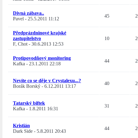
Divná zábava..
45
2
Pavel
-
25.5.2011 11:12
Předprázdninové krajské
zastupitelstvo
10
2
F, Chot
-
30.6.2013 12:53
Protipovodňový monitoring
44
2
Kafka
-
23.1.2011 22:18
Nevíte co se děje v Crystalexu...?
40
2
Borák Borský
-
6.12.2011 13:17
Tatarský biftek
31
2
Kafka
-
1.8.2011 16:31
Kristián
44
2
Dark Side
-
5.8.2011 20:43