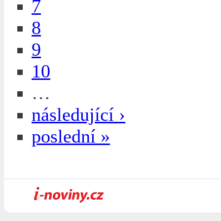
7
8
9
10
…
následující ›
poslední »