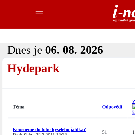
Dnes je
06. 08. 2026
Hydepark
Z
Téma
Odpovědí
Kousneme do toho kyselého jablka?
51
1
Dark Side
-
28.7.2011 18:38