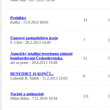
Prohibice
33
1
Kafka
-
15.9.2012 00:01
Únorové zastupitelstvo kraje
7
1
F, Chot
-
28.2.2013 14:40
Americký totalitní terorismus plánuje
bombardování Československa.
12
1
ani za prase
-
20.4.2013 19:49
BENEDIKT 16 KONČÍ...
6
1
Lubomír B. Šádek
-
11.2.2013 23:03
Nacisté a antinacisté
111
1
Milan Bárta
-
7.11.2010 19:54