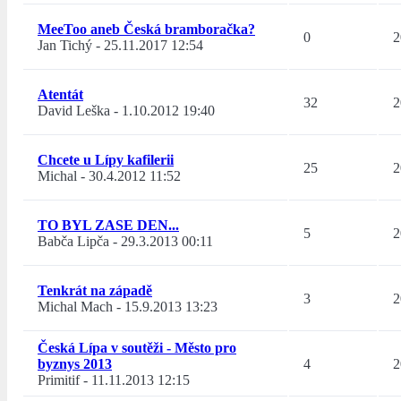
MeeToo aneb Česká bramboračka?
0
2
Jan Tichý
-
25.11.2017 12:54
Atentát
32
2
David Leška
-
1.10.2012 19:40
Chcete u Lípy kafilerii
25
2
Michal
-
30.4.2012 11:52
TO BYL ZASE DEN...
5
2
Babča Lipča
-
29.3.2013 00:11
Tenkrát na západě
3
2
Michal Mach
-
15.9.2013 13:23
Česká Lípa v soutěži - Město pro
byznys 2013
4
2
Primitif
-
11.11.2013 12:15