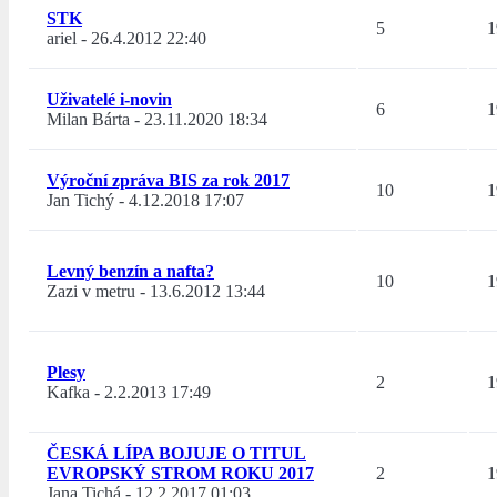
STK
5
1
ariel
-
26.4.2012 22:40
Uživatelé i-novin
6
1
Milan Bárta
-
23.11.2020 18:34
Výroční zpráva BIS za rok 2017
10
1
Jan Tichý
-
4.12.2018 17:07
Levný benzín a nafta?
10
1
Zazi v metru
-
13.6.2012 13:44
Plesy
2
1
Kafka
-
2.2.2013 17:49
ČESKÁ LÍPA BOJUJE O TITUL
EVROPSKÝ STROM ROKU 2017
2
1
Jana Tichá
-
12.2.2017 01:03