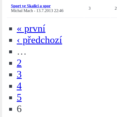
Sport ve Skalici a spor
3
2
Michal Mach
-
13.7.2013 22:46
« první
‹ předchozí
…
2
3
4
5
6